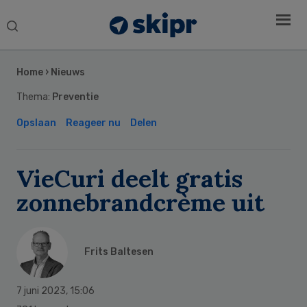
Search
this
Secondary
website
Sidebar
Home
›
Nieuws
Thema:
Preventie
Opslaan
Reageer nu
Delen
VieCuri deelt gratis
zonnebrandcrème uit
Frits Baltesen
7 juni 2023
,
15:06