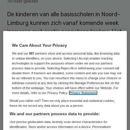
781 keer gelezen
De kinderen van alle basisscholen in Noord-
Limburg kunnen zich vanaf komende week
insmeren met gratis zonnebrandcrème. Het
is een initiatief van Karen van Poppelen,
We Care About Your Privacy
dermatoloog bij ziekenhuis VieCuri in Venlo-
We and our
887
partners store and access personal data, like browsing data
Venray.
or unique identifiers, on your device. Selecting I Accept enables tracking
technologies to support the purposes shown under we and our partners
process data to provide. Selecting Reject All or withdrawing your consent will
disable them. If trackers are disabled, some content and ads you see may not
“De zomer is een heerlijke tijd voor kinderen
be as relevant to you. You can resurface this menu to change your choices or
withdraw consent at any time by clicking the Manage Preferences link on the
om buiten te spelen. Geniet van de zon,
bottom of the webpage. Your choices will have effect within our Website. For
more details, refer to our Privacy Policy.
Privacy Statement
maar pas op voor verbranden”, zegt Van
Would you rather not? Then we only place essential and statistical cookies,
Poppelen. “Kinderen beschermen tegen de
these do not record any data about you as a person
zon is de allerbelangrijkste manier om
We and our partners process data to provide:
huidkanker op latere leeftijd te voorkomen.
Use precise geolocation data. Actively scan device characteristics for
identification. Store and/or access information on a device. Personalised