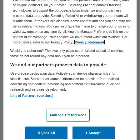
or unique identifiers, on your device. Selecting I Accept enables tracking
De hulpdiensten hebben donderdagmiddag
technologies to support the purposes shown under we and our partners
process data to provide. Selecting Reject All or withdrawing your consent will
een verpleeghuis in Kerkrade deels
disable them. If trackers are disabled, some content and ads you see may not
ontruimd nadat daar door nog onbekende
be as relevant to you. You can resurface this menu to change your choices or
withdraw consent at any time by clicking the Manage Preferences link on the
oorzaak vier mensen onwel waren
bottom of the webpage. Your choices will have effect within our Website. For
more details, refer to our Privacy Policy.
Privacy Statement
geworden. De brandweer onderzoekt naar
Would you rather not? Then we only place essential and statistical cookies,
eigen zeggen wat er precies aan de hand is.
these do not record any data about you as a person
We and our partners process data to provide:
Uit voorzorg zijn volgens de brandweer de
Use precise geolocation data. Actively scan device characteristics for
begane grond, het souterrain en de kelder
identification. Store and/or access information on a device. Personalised
advertising and content, advertising and content measurement, audience
van het verpleeghuis aan de Kapellaan
research and services development.
List of Partners (vendors)
ontruimd. De bewoners zijn opgevangen bij
de buren.
Manage Preferences
Volgens
1Limburg
gaat het om de
Hambelskliniek. (ANP)
Reject All
I Accept