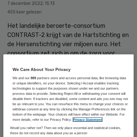
7 december 2022
,
15:13
455 keer gelezen
Het landelijke beroerte-consortium
CONTRAST-2 krijgt van de Hartstichting en
de Hersenstichting vier miljoen euro. Het
consortium zet zich in om de zorg voor
patiënten met een beroerte te verbeteren.
We Care About Your Privacy
Onderzoekers van het UMC Utrecht leiden
We and our
889
partners store and access personal data, like browsing data
drie projecten binnen dit
or unique identifiers, on your device. Selecting I Accept enables tracking
samenwerkingsverband.
technologies to support the purposes shown under we and our partners
process data to provide. Selecting Reject All or withdrawing your consent will
disable them. If trackers are disabled, some content and ads you see may not
be as relevant to you. You can resurface this menu to change your choices or
withdraw consent at any time by clicking the Manage Preferences link on the
Jaarlijks belanden ongeveer 40.000 mensen
bottom of the webpage. Your choices will have effect within our Website. For
in Nederland in het ziekenhuis door een
more details, refer to our Privacy Policy.
Privacy Statement
Would you rather not? Then we only place essential and statistical cookies,
beroerte. Ongeveer de helft van de
these do not record any data about you as a person