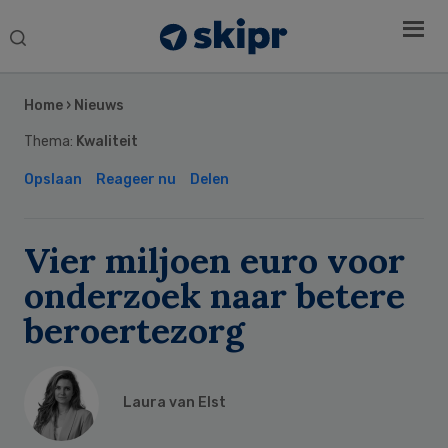
Search
this
Secondary
website
Sidebar
Home
›
Nieuws
Thema:
Kwaliteit
Opslaan
Reageer nu
Delen
Vier miljoen euro voor
onderzoek naar betere
beroertezorg
Laura van Elst