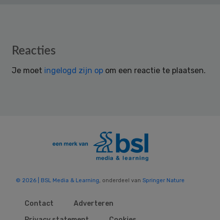
Reader
Reacties
Interactions
Je moet
ingelogd zijn op
om een reactie te plaatsen.
© 2026 | BSL Media & Learning
, onderdeel van
Springer Nature
Contact
Adverteren
Privacy statement
Cookies