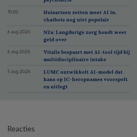
Huisartsen zetten meer AI in,
10:00
chatbots nog niet populair
NZa: Langdurige zorg houdt weer
6 aug 2026
geld over
Vitalis bespaart met AI-tool tijd bij
6 aug 2026
multidisciplinaire intake
LUMC ontwikkelt AI-model dat
5 aug 2026
kans op IC-heropnames voorspelt
en uitlegt
Reader
Reacties
Interactions