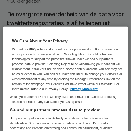
1130 keer gelezen
De overgrote meerderheid van de data voor
kwaliteitsregistraties is af te leiden uit
informatie die al in het elektronisch
patiëntendossier (epd) staat. Wie hier
We Care About Your Privacy
slimmer gebruik van wil maken, doet er goed
We and our
887
partners store and access personal data, like browsing data
or unique identifiers, on your device. Selecting I Accept enables tracking
aan te beginnen met vijf
technologies to support the purposes shown under we and our partners
process data to provide. Selecting Reject All or withdrawing your consent will
zorginformatiebouwstenen die goed zijn
disable them. If trackers are disabled, some content and ads you see may not
be as relevant to you. You can resurface this menu to change your choices or
voor bijna de helft van de benodigde data,
withdraw consent at any time by clicking the Manage Preferences link on the
blijkt uit recent onderzoek.
bottom of the webpage. Your choices will have effect within our Website. For
more details, refer to our Privacy Policy.
Privacy Statement
Would you rather not? Then we only place essential and statistical cookies,
these do not record any data about you as a person
In de ideale situatie hoef je data maar één
We and our partners process data to provide:
keer te verzamelen en vast te leggen en
Use precise geolocation data. Actively scan device characteristics for
kun je die vervolgens heel vaak gebruiken
identification. Store and/or access information on a device. Personalised
advertising and content, advertising and content measurement, audience