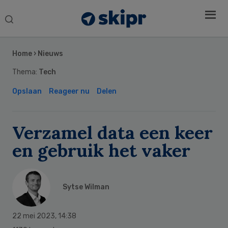
Search
this
Secondary
website
Sidebar
Home
›
Nieuws
Thema:
Tech
Opslaan
Reageer nu
Delen
Verzamel data een keer
en gebruik het vaker
Sytse Wilman
22 mei 2023
,
14:38