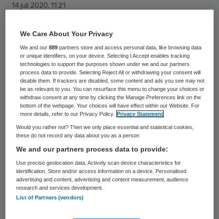
14 juli 2020
,
11:21
806 keer gelezen
We Care About Your Privacy
Peter van Wageningen is per 1 juli
We and our
889
partners store and access personal data, like browsing data
toegetreden tot de raad van toezicht van
or unique identifiers, on your device. Selecting I Accept enables tracking
technologies to support the purposes shown under we and our partners
Instituut Verbeeten. Hij neemt bij het
process data to provide. Selecting Reject All or withdrawing your consent will
disable them. If trackers are disabled, some content and ads you see may not
centrum voor radiotherapie en nucleaire
be as relevant to you. You can resurface this menu to change your choices or
geneeskunde in Tilburg tevens de rol van
withdraw consent at any time by clicking the Manage Preferences link on the
bottom of the webpage. Your choices will have effect within our Website. For
voorzitter van de audit- en
more details, refer to our Privacy Policy.
Privacy Statement
remuneratiecommissie op zich.
Would you rather not? Then we only place essential and statistical cookies,
these do not record any data about you as a person
We and our partners process data to provide:
Van Wageningen
is momenteel lid van de
Use precise geolocation data. Actively scan device characteristics for
identification. Store and/or access information on a device. Personalised
raad van bestuur van ViVa! Zorggroep, die
advertising and content, advertising and content measurement, audience
research and services development.
in de regio Kennemerland diensten en
List of Partners (vendors)
producten op het gebied van wonen, welzijn