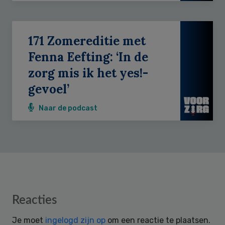
171 Zomereditie met
Fenna Eefting: ‘In de
zorg mis ik het yes!-
gevoel’
Naar de podcast
Reader
Reacties
Interactions
Je moet
ingelogd zijn op
om een reactie te plaatsen.