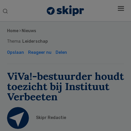
Search
this
Secondary
website
Sidebar
Home
›
Nieuws
Thema:
Leiderschap
Opslaan
Reageer nu
Delen
ViVa!-bestuurder houdt
toezicht bij Instituut
Verbeeten
Skipr Redactie