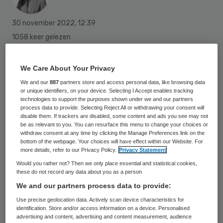
30 november 2022
,
12:39
1058 keer gelezen
De voorlopige rekentool 2023 voor de
We Care About Your Privacy
tariefberekening van Wmo-huishoudelijke
We and our
887
partners store and access personal data, like browsing data
hulp en individuele begeleiding is sinds
or unique identifiers, on your device. Selecting I Accept enables tracking
technologies to support the purposes shown under we and our partners
afgelopen dinsdag beschikbaar. In
process data to provide. Selecting Reject All or withdrawing your consent will
disable them. If trackers are disabled, some content and ads you see may not
deze
voorlopige rekentool
zijn alle op dit
be as relevant to you. You can resurface this menu to change your choices or
moment bekende gegevens voor het
withdraw consent at any time by clicking the Manage Preferences link on the
bottom of the webpage. Your choices will have effect within our Website. For
komende jaar geactualiseerd, zoals de cao,
more details, refer to our Privacy Policy.
Privacy Statement
de sociale lasten en verhoging van het
Would you rather not? Then we only place essential and statistical cookies,
these do not record any data about you as a person
minimum loon.
We and our partners process data to provide:
Use precise geolocation data. Actively scan device characteristics for
identification. Store and/or access information on a device. Personalised
In opdracht van de VNG, VGN, Zorgthuisnl,
advertising and content, advertising and content measurement, audience