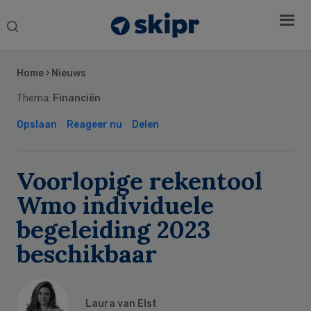
Search
this
Secondary
website
Sidebar
Home
›
Nieuws
Thema:
Financiën
Opslaan
Reageer nu
Delen
Voorlopige rekentool
Wmo individuele
begeleiding 2023
beschikbaar
Laura van Elst