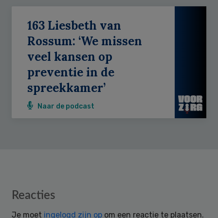
163 Liesbeth van
Rossum: ‘We missen
veel kansen op
preventie in de
spreekkamer’
Naar de podcast
Reader
Reacties
Interactions
Je moet
ingelogd zijn op
om een reactie te plaatsen.