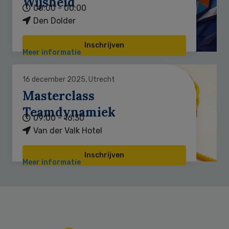
Wijsheid
00:00 - 00:00
Den Dolder
Inschrijven
Meer informatie
16 december 2025, Utrecht
Masterclass
Teamdynamiek
09:00 - 16:30
Van der Valk Hotel
Inschrijven
Meer informatie