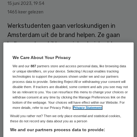
15 juni 2023
,
19:54
1465 keer gelezen
Werkstudenten gaan verloskundigen in
Amsterdam uit de brand helpen. Ze gaan
bellen om beschikbare ziekenhuisbedden
voor vrouwen die op het punt staan om te
We Care About Your Privacy
bevallen, zodat de verloskundigen zelf niet
We and our
887
partners store and access personal data, like browsing data
meer hoeven te telefoneren en meer tijd
or unique identifiers, on your device. Selecting I Accept enables tracking
technologies to support the purposes shown under we and our partners
voor ander werk overhouden. De proef is
process data to provide. Selecting Reject All or withdrawing your consent will
disable them. If trackers are disabled, some content and ads you see may not
donderdag begonnen, aldus een
be as relevant to you. You can resurface this menu to change your choices or
withdraw consent at any time by clicking the Manage Preferences link on the
woordvoerster van Ambulance Amsterdam
bottom of the webpage. Your choices will have effect within our Website. For
na een bericht van Het Parool.
more details, refer to our Privacy Policy.
Privacy Statement
Would you rather not? Then we only place essential and statistical cookies,
these do not record any data about you as a person
In Amsterdam worden gemiddeld een kleine
We and our partners process data to provide: