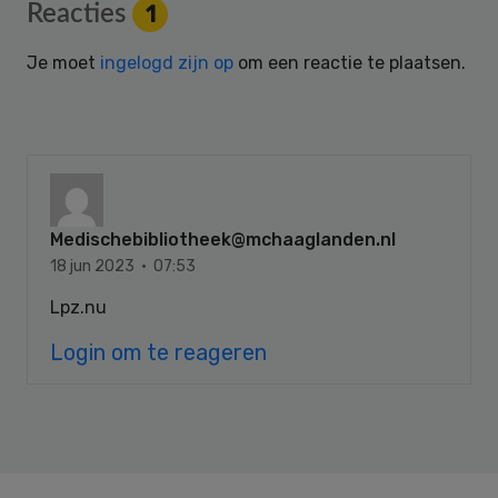
Reader
Reacties
1
Interactions
Je moet
ingelogd zijn op
om een reactie te plaatsen.
Medischebibliotheek@mchaaglanden.nl
18 jun 2023 · 07:53
Lpz.nu
Login om te reageren