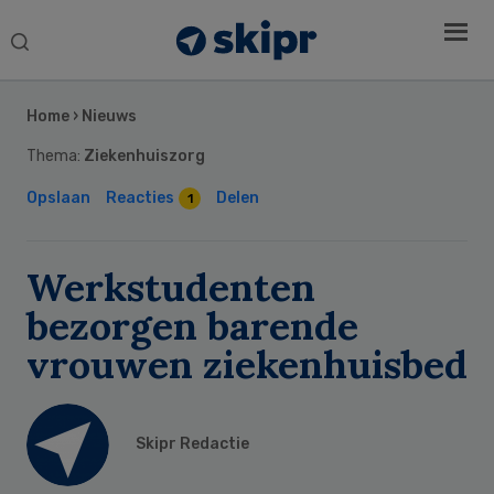
Search
this
Secondary
website
Sidebar
Home
›
Nieuws
Thema:
Ziekenhuiszorg
Opslaan
Reacties
Delen
1
Werkstudenten
bezorgen barende
vrouwen ziekenhuisbed
Skipr Redactie