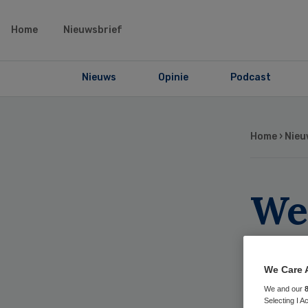
Home
Nieuwsbrief
Nieuws
Opinie
Podcast
Home
›
Nieu
We
zor
tot
We Care 
We and our
Selecting I 