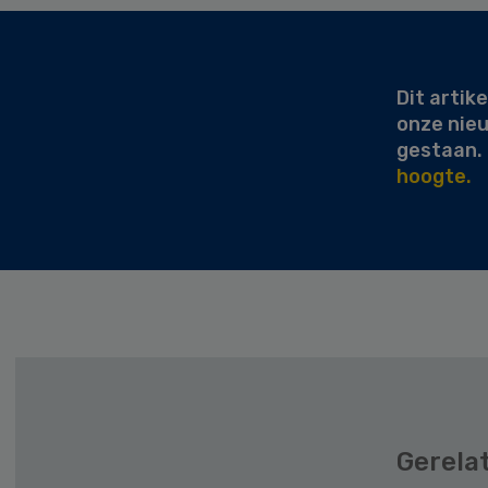
Secondary
Sidebar
Dit artike
onze nie
gestaan.
hoogte.
Gerela