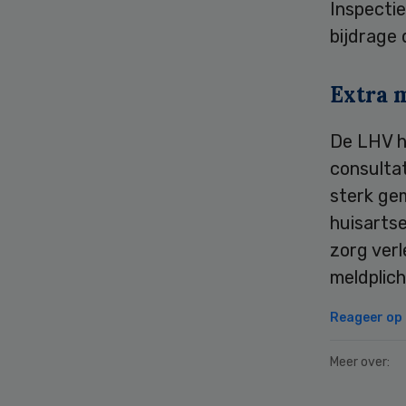
Inspecti
bijdrage 
Extra 
De LHV h
consulta
sterk ge
huisarts
zorg ver
meldplich
Reageer op d
Meer over: