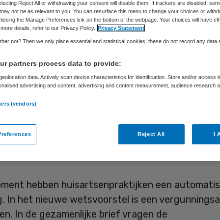
inistratieve las
electing Reject All or withdrawing your consent will disable them. If trackers are disabled, so
may not be as relevant to you. You can resurface this menu to change your choices or withd
licking the Manage Preferences link on the bottom of the webpage. Your choices will have eff
more details, refer to our Privacy Policy.
Privacy Statement
her not? Then we only place essential and statistical cookies, these do not record any data
Skipr Redactie
27 oktober 2017
,
09:17
99 keer gelezen
r partners process data to provide:
eolocation data. Actively scan device characteristics for identification. Store and/or access 
onalised advertising and content, advertising and content measurement, audience research 
.
voorstel dat het toezicht op nieuwe zorgaanbied
ners (vendors)
e Wtza), veroorzaakt extra administratieve lasten
jn. Hierover hebben de eerstelijnsorganisaties LHV
references
Reject All
I 
KNMP hun zorgen geuit in een brief aan de Twee
oment hebben huisartsenpraktijken een automati
g. In het nieuwe wetsvoorstel is een vergunnings
n. In de gezamenlijke brief vragen de