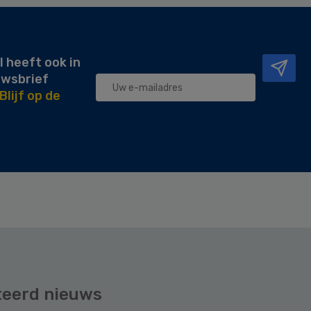
l heeft ook in
uwsbrief
Blijf op de
teerd nieuws