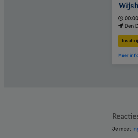
Wijs
00:00
Den D
Inschri
Meer inf
Reader
Reactie
Interactions
Je moet
in