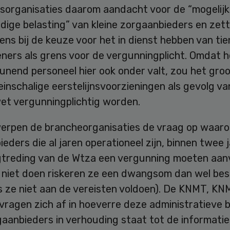
nsorganisaties daarom aandacht voor de “mogelijk
dige belasting” van kleine zorgaanbieders en zet
ns bij de keuze voor het in dienst hebben van tie
ners als grens voor de vergunningplicht. Omdat h
nend personeel hier ook onder valt, zou het groo
einschalige eerstelijnsvoorzieningen als gevolg va
et vergunningplichtig worden.
erpen de brancheorganisaties de vraag op waar
eders die al jaren operationeel zijn, binnen twee 
gtreding van de Wtza een vergunning moeten aan
it niet doen riskeren ze een dwangsom dan wel bes
ls ze niet aan de vereisten voldoen). De KNMT, K
vragen zich af in hoeverre deze administratieve b
aanbieders in verhouding staat tot de informatie