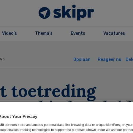
Video’s
Thema’s
Events
Vacatures
ws
Opslaan
Reageer nu
Del
t toetreding
gaanbieders leid
 extra
About Your Privacy
889
partners store and access personal data, like browsing data or unique identifiers, on your
Accept enables tracking technologies to support the purposes shown under we and our partne