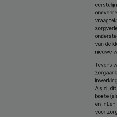
eerstelij
onevenre
vraagteke
zorgverle
ondersteu
van de kl
nieuwe w
Tevens w
zorgaanbi
inwerkin
Als zij d
boete (a
en InEen 
voor zorg