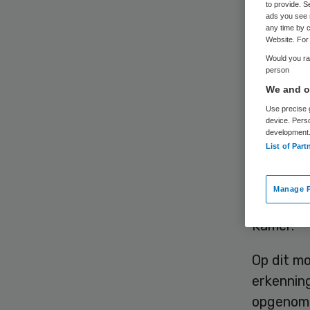
adm
to provide. S
ads you see 
any time by c
Website. For 
Would you rat
person
We and ou
Use precise g
device. Pers
development
Het wets
List of Part
regelt (d
eerste li
Manage P
KNMT en 
Kamer.
Op dit m
erkennin
opgenome