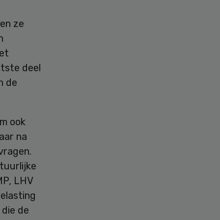
ten ze
n
et
tste deel
n de
om ook
jaar na
vragen.
tuurlijke
NMP, LHV
elasting
 die de