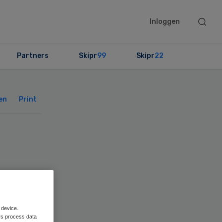
Searc
Inloggen
this
websit
Partners
Skipr
99
Skipr
22
Primary
Sidebar
en
Print
t
 device.
rs process data