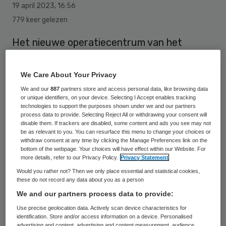
19 april 2023
,
16:56
779 keer gelezen
Het nieuwe operatiecentrum van het
Wilhelmina Ziekenhuis Assen (WZA) heeft op
dinsdag 18 april haar deuren geopend. De
We Care About Your Privacy
bouw van de nieuwe operatiekamers (OK’s)
We and our
887
partners store and access personal data, like browsing data
or unique identifiers, on your device. Selecting I Accept enables tracking
heeft 13 miljoen euro gekost.
technologies to support the purposes shown under we and our partners
process data to provide. Selecting Reject All or withdrawing your consent will
disable them. If trackers are disabled, some content and ads you see may not
be as relevant to you. You can resurface this menu to change your choices or
Het nieuwe operatiecentrum bevat zes
withdraw consent at any time by clicking the Manage Preferences link on the
bottom of the webpage. Your choices will have effect within our Website. For
ruime OK’s die zijn voorzien van moderne
more details, refer to our Privacy Policy.
Privacy Statement
technologie. Zo is het WZA een van de
Would you rather not? Then we only place essential and statistical cookies,
these do not record any data about you as a person
eerste Nederlandse ziekenhuizen die een
We and our partners process data to provide:
luchtbeheerssysteem met nieuwe techniek
Use precise geolocation data. Actively scan device characteristics for
in gebruik neemt. In plaats van een
identification. Store and/or access information on a device. Personalised
advertising and content, advertising and content measurement, audience