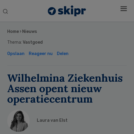
Search
this
Secondary
website
Sidebar
Home
›
Nieuws
Thema:
Vastgoed
Opslaan
Reageer nu
Delen
Wilhelmina Ziekenhuis
Assen opent nieuw
operatiecentrum
Laura van Elst