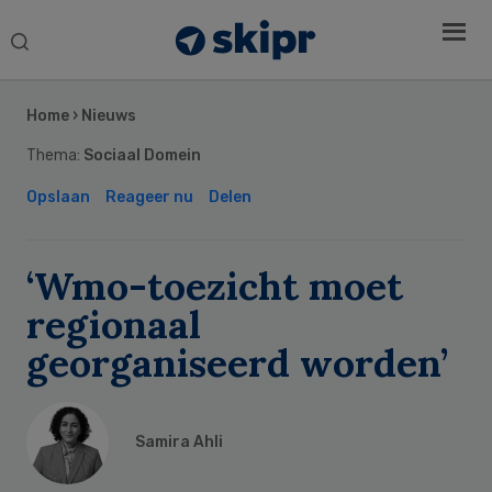
Search
this
Secondary
website
Sidebar
Home
›
Nieuws
Thema:
Sociaal Domein
Opslaan
Reageer nu
Delen
‘Wmo-toezicht moet
regionaal
georganiseerd worden’
Samira Ahli