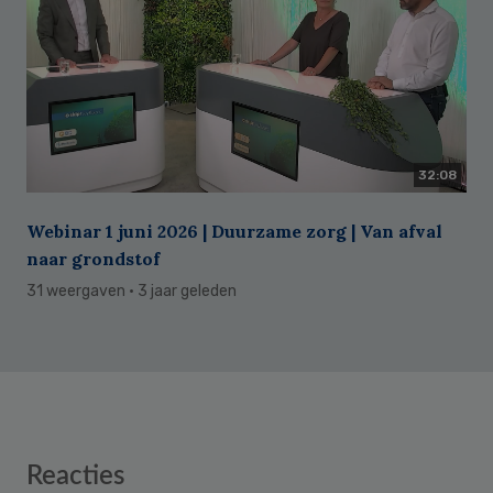
32:08
Webinar 1 juni 2026 | Duurzame zorg | Van afval
naar grondstof
31 weergaven
· 3 jaar geleden
Reader
Reacties