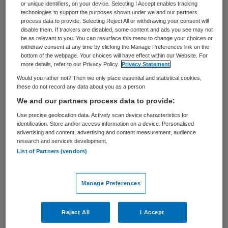
or unique identifiers, on your device. Selecting I Accept enables tracking
technologies to support the purposes shown under we and our partners
process data to provide. Selecting Reject All or withdrawing your consent will
disable them. If trackers are disabled, some content and ads you see may not
be as relevant to you. You can resurface this menu to change your choices or
withdraw consent at any time by clicking the Manage Preferences link on the
bottom of the webpage. Your choices will have effect within our Website. For
more details, refer to our Privacy Policy.
Privacy Statement
Would you rather not? Then we only place essential and statistical cookies,
© pikselstock / stock.adobe.com
these do not record any data about you as a person
We and our partners process data to provide:
Het is te lezen in een
brief van
Use precise geolocation data. Actively scan device characteristics for
verantwoordelijk staatssecretaris Maarten
identification. Store and/or access information on a device. Personalised
advertising and content, advertising and content measurement, audience
van Ooijen (VWS) aan de Tweede Kamer
.
research and services development.
List of Partners (vendors)
Het Wmo-toezicht is in 2015 belegd bij de
gemeenten, toen deze verantwoordelijk
werden voor de uitvoering van de wet. Aan
Manage Preferences
het toezicht worden slechts minimale eisen
Reject All
I Accept
gesteld en gemeenten hebben veel ruimte