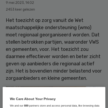
9 mei 2023
,
14:02
2453 keer gelezen
Het toezicht op zorg vanuit de Wet
maatschappelijke ondersteuning (wmo)
moet regionaal georganiseerd worden. Dat
stellen betrokken partijen, waaronder VWS
en gemeenten, voor. Het toezicht zou
daarmee effectiever worden en beter zicht
geven op aanbieders die regionaal actief
zijn. Het is bovendien minder belastend voor
zorgaanbieders en kleine gemeenten.
We Care About Your Privacy
We and our
889
partners store and access personal data, like browsing data