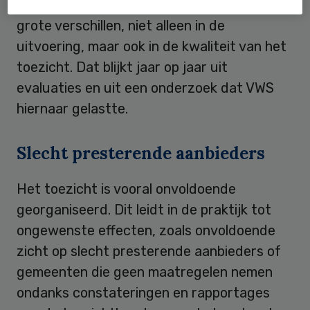
voor een eigen invulling. Een recept voor
grote verschillen, niet alleen in de
uitvoering, maar ook in de kwaliteit van het
toezicht. Dat blijkt jaar op jaar uit
evaluaties en uit een onderzoek dat VWS
hiernaar gelastte.
Slecht presterende aanbieders
Het toezicht is vooral onvoldoende
georganiseerd. Dit leidt in de praktijk tot
ongewenste effecten, zoals onvoldoende
zicht op slecht presterende aanbieders of
gemeenten die geen maatregelen nemen
ondanks constateringen en rapportages