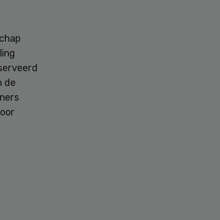
schap
ling
eserveerd
n de
ners
voor