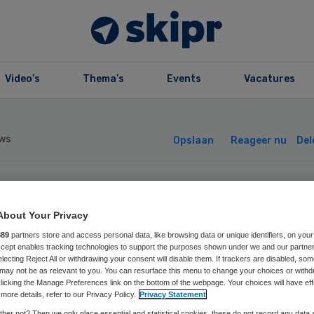
Video’s
Thema’s
Events
Vacatures
ws
Opslaan
Reageer nu
Del
onzorgcentrum
About Your Privacy
enen aan de Vech
889
partners store and access personal data, like browsing data or unique identifiers, on your
Accept enables tracking technologies to support the purposes shown under we and our partne
electing Reject All or withdrawing your consent will disable them. If trackers are disabled, so
may not be as relevant to you. You can resurface this menu to change your choices or withd
opt met Woningn
licking the Manage Preferences link on the bottom of the webpage. Your choices will have eff
more details, refer to our Privacy Policy.
Privacy Statement
her not? Then we only place essential and statistical cookies, these do not record any data