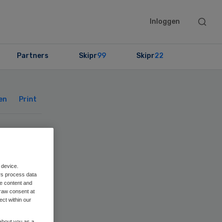
Searc
Inloggen
this
websit
Partners
Skipr
99
Skipr
22
Primary
Sidebar
en
Print
t
 device.
rs process data
me content and
raw consent at
et
ect within our
 about you as a