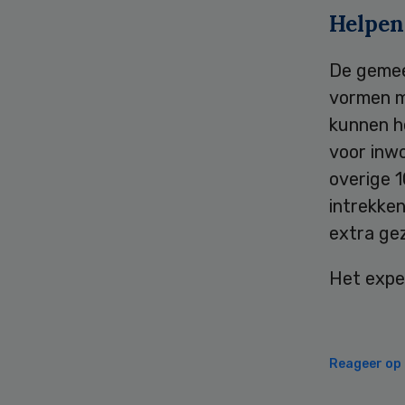
Helpen
De gemee
vormen m
kunnen h
voor inwo
overige 
intrekken
extra gez
Het expe
Reageer op d