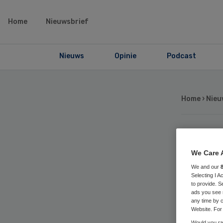
Home
Nieuwsbrief
Nieuws
Opinie
Podcast
Home
›
Nieu
Wo
We Care 
Lo
We and our
Selecting I 
to provide. S
ads you see 
st
any time by c
Website. For 
Would you rat