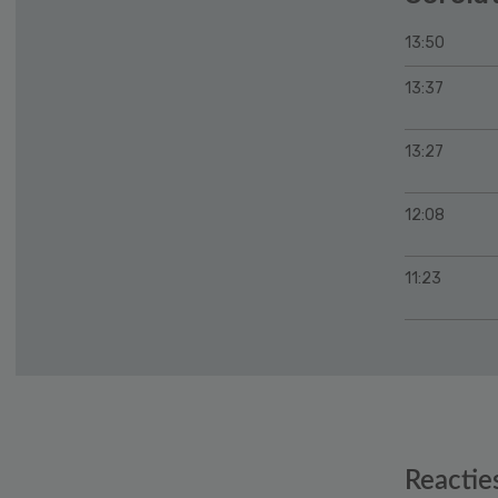
13:50
13:37
13:27
12:08
11:23
Reader
Reactie