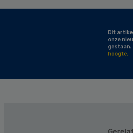
Secondary
Sidebar
Dit artike
onze nie
gestaan.
hoogte.
Gerela