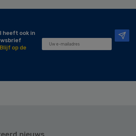
l heeft ook in
uwsbrief
Blijf op de
teerd nieuws