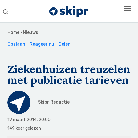
Search
this
Secondary
website
Sidebar
Home
›
Nieuws
Opslaan
Reageer nu
Delen
Ziekenhuizen treuzelen
met publicatie tarieven
Skipr Redactie
19 maart 2014
,
20:00
149 keer gelezen