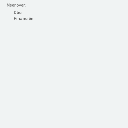
Meer over:
Dbc
Financiën
Primary
Sidebar