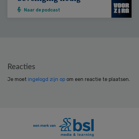
Naar de podcast
Reader
Reacties
Interactions
Je moet
ingelogd zijn op
om een reactie te plaatsen.