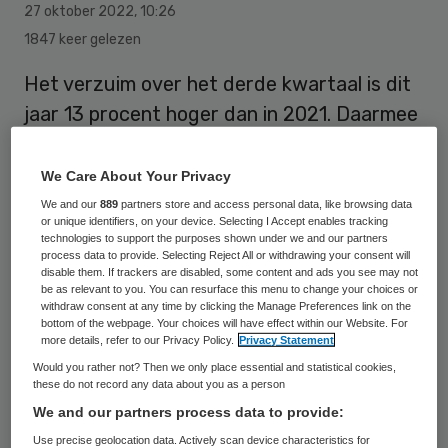
27 oktober 2022
,
10:26
1847 keer gelezen
Het verzuim over het derde kwartaal is dit
jaar 13 procent hoger dan in 2021. Daarmee
komt het verzuimpercentage over het
derde kwartaal van 2022 uit op 7,37
We Care About Your Privacy
procent. Dat blijkt uit nieuwe cijfers van
We and our
889
partners store and access personal data, like browsing data
or unique identifiers, on your device. Selecting I Accept enables tracking
Vernet. De stijging is vooral veroorzaakt
technologies to support the purposes shown under we and our partners
process data to provide. Selecting Reject All or withdrawing your consent will
door fors meer kortdurend verzuim.
disable them. If trackers are disabled, some content and ads you see may not
be as relevant to you. You can resurface this menu to change your choices or
withdraw consent at any time by clicking the Manage Preferences link on the
bottom of the webpage. Your choices will have effect within our Website. For
Het ziekteverzuim in de zorgsector is in
more details, refer to our Privacy Policy.
Privacy Statement
een jaar tijd sterk gestegen. Kwam het
Would you rather not? Then we only place essential and statistical cookies,
these do not record any data about you as a person
verzuimpercentage dit jaar over het derde
We and our partners process data to provide:
kwartaal uit op 7,37, in dezelfde periode
Use precise geolocation data. Actively scan device characteristics for