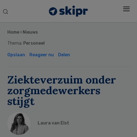
Search
this
Secondary
website
Sidebar
Home
›
Nieuws
Thema:
Personeel
Opslaan
Reageer nu
Delen
Ziekteverzuim onder
zorgmedewerkers
stijgt
Laura van Elst