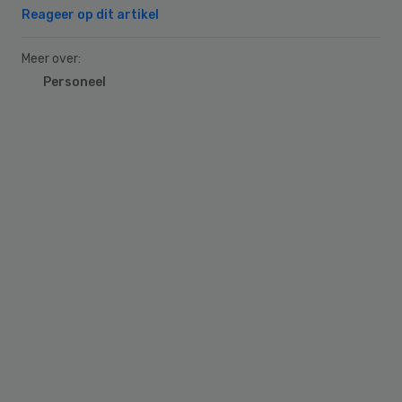
Reageer op dit artikel
Meer over:
Personeel
Primary
Sidebar