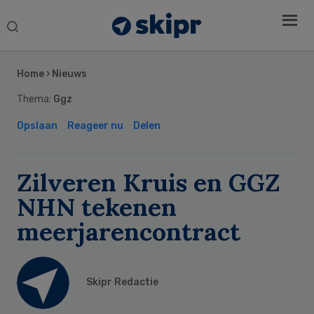
Search
this
Secondary
website
Sidebar
Home
›
Nieuws
Thema:
Ggz
Opslaan
Reageer nu
Delen
Zilveren Kruis en GGZ
NHN tekenen
meerjarencontract
Skipr Redactie