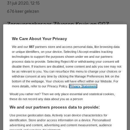
31 juli 2020
,
12:15
676 keer gelezen
Zorgverzekeraar Zilveren Kruis en GGZ
Noord-Holland-Nood (GGZ NHN) hebben
We Care About Your Privacy
een meerjarencontract met een looptijd tot
We and our
887
partners store and access personal data, like browsing data
2023 getekend. Daarmee kan de
or unique identifiers, on your device. Selecting I Accept enables tracking
technologies to support the purposes shown under we and our partners
zorgaanbieder geestelijke gezondheidszorg
process data to provide. Selecting Reject All or withdrawing your consent will
in hun eigen omgeving realiseren met
disable them. If trackers are disabled, some content and ads you see may not
be as relevant to you. You can resurface this menu to change your choices or
specialistische zorg in de wijk,
withdraw consent at any time by clicking the Manage Preferences link on the
bottom of the webpage. Your choices will have effect within our Website. For
patiëntgerichte behandelingen en vooral
more details, refer to our Privacy Policy.
Privacy Statement
24/7 digitale zorg via DiSofa. Het contract
Would you rather not? Then we only place essential and statistical cookies,
these do not record any data about you as a person
biedt ook ruimte voor nieuwe, innovatieve
We and our partners process data to provide:
werkwijzen zoals de ‘herstel
Use precise geolocation data. Actively scan device characteristics for
ondersteunende intake’ (HOI).
identification. Store and/or access information on a device. Personalised
advertising and content, advertising and content measurement, audience