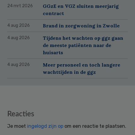
GGzE en VGZ sluiten meerjarig
24 mrt 2026
contract
Brand in zorgwoning in Zwolle
4 aug 2026
Tijdens het wachten op ggz gaan
4 aug 2026
de meeste patiënten naar de
huisarts
Meer personeel en toch langere
4 aug 2026
wachttijden in de ggz
Reader
Reacties
Interactions
Je moet
ingelogd zijn op
om een reactie te plaatsen.