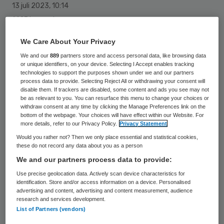
13 juli 2023
,
10:14
1427 keer gelezen
Met een zomers deuntje hoopt het muzikale
We Care About Your Privacy
collectief De Zingende Dokters
We and our
889
partners store and access personal data, like browsing data
or unique identifiers, on your device. Selecting I Accept enables tracking
zorgorganisaties aan te sporen afscheid te
technologies to support the purposes shown under we and our partners
process data to provide. Selecting Reject All or withdrawing your consent will
nemen van de fax. Het lied gelanceerd ter
disable them. If trackers are disabled, some content and ads you see may not
be as relevant to you. You can resurface this menu to change your choices or
ondersteuning van het programma Faexit.
withdraw consent at any time by clicking the Manage Preferences link on the
bottom of the webpage. Your choices will have effect within our Website. For
more details, refer to our Privacy Policy.
Privacy Statement
“Wat loop je nog te faxen, gek? Doe dat
Would you rather not? Then we only place essential and statistical cookies,
these do not record any data about you as a person
eens digitaal”, zingt de frontman van de
We and our partners process data to provide:
Zingende Dokters in hun lied Niet meer
Use precise geolocation data. Actively scan device characteristics for
bereikbaar met de fax. Over de boodschap
identification. Store and/or access information on a device. Personalised
advertising and content, advertising and content measurement, audience
van het pakkende nummer kunnen dan ook
research and services development.
geen misverstanden bestaan. Het lied
List of Partners (vendors)