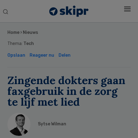
Search
this
Secondary
website
Sidebar
Home
›
Nieuws
Thema:
Tech
Opslaan
Reageer nu
Delen
Zingende dokters gaan
faxgebruik in de zorg
te lijf met lied
Sytse Wilman