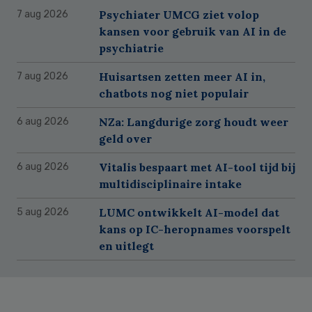
Psychiater UMCG ziet volop
7 aug 2026
kansen voor gebruik van AI in de
psychiatrie
Huisartsen zetten meer AI in,
7 aug 2026
chatbots nog niet populair
NZa: Langdurige zorg houdt weer
6 aug 2026
geld over
Vitalis bespaart met AI-tool tijd bij
6 aug 2026
multidisciplinaire intake
LUMC ontwikkelt AI-model dat
5 aug 2026
kans op IC-heropnames voorspelt
en uitlegt