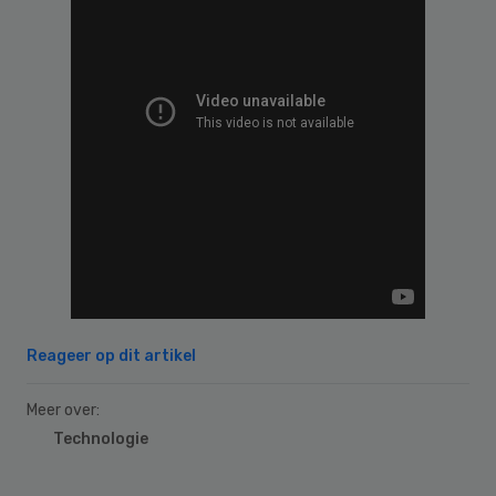
Reageer op dit artikel
Meer over:
Technologie
Primary