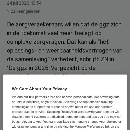
24 juli 2020
,
10:34
1122 keer gelezen
De zorgverzekeraars willen dat de ggz zich
in de toekomst veel meer toelegt op
complexe zorgvragen. Dat kan als “het
oplossings- en weerbaarheidsvermogen van
de samenleving” verbetert, schrijft ZN in
‘De ggz in 2025. Vergezicht op de
geestelijke gezondheidszorg’.
We Care About Your Privacy
We and our
887
partners store and access personal data, like browsing data
Medisch vraagstuk
or unique identifiers, on your device. Selecting I Accept enables tracking
technologies to support the purposes shown under we and our partners
process data to provide. Selecting Reject All or withdrawing your consent will
“Maken we van levensproblemen niet
disable them. If trackers are disabled, some content and ads you see may not
be as relevant to you. You can resurface this menu to change your choices or
onnodig een medisch vraagstuk? Kán de
withdraw consent at any time by clicking the Manage Preferences link on the