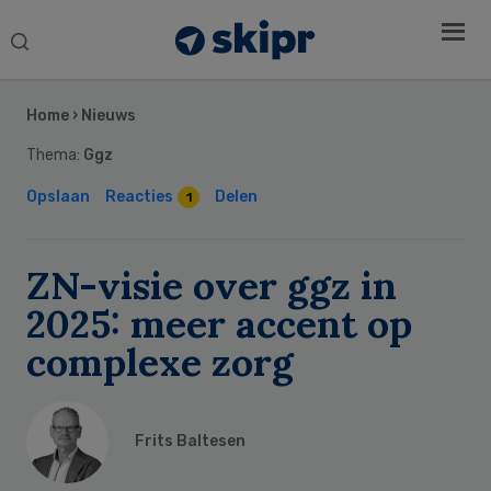
Search
this
Secondary
website
Sidebar
Home
›
Nieuws
Thema:
Ggz
Opslaan
Reacties
Delen
1
ZN-visie over ggz in
2025: meer accent op
complexe zorg
Frits Baltesen