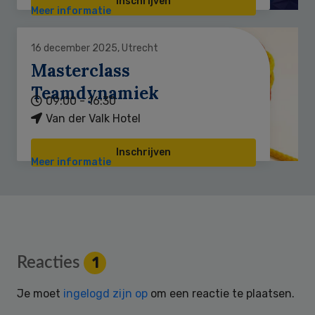
Inschrijven
Meer informatie
16 december 2025, Utrecht
Masterclass
Teamdynamiek
09:00 - 16:30
Van der Valk Hotel
Inschrijven
Meer informatie
Reader
Reacties
1
Interactions
Je moet
ingelogd zijn op
om een reactie te plaatsen.