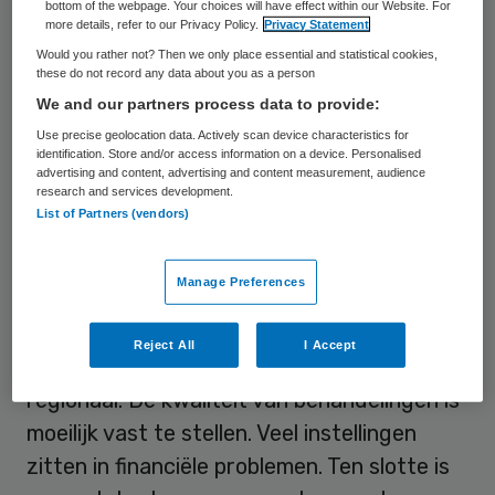
bottom of the webpage. Your choices will have effect within our Website. For
ggz dergelijke levensproblemen überhaupt
more details, refer to our Privacy Policy.
Privacy Statement
oplossen? Zouden we de samenleving niet
Would you rather not? Then we only place essential and statistical cookies,
these do not record any data about you as a person
mentaal weerbaarder moeten maken en
We and our partners process data to provide:
meer moeten investeren in het gemeentelijk
Use precise geolocation data. Actively scan device characteristics for
sociaal domein?”
identification. Store and/or access information on a device. Personalised
advertising and content, advertising and content measurement, audience
research and services development.
Dat stelt ZN in haar visie, die ze heeft
List of Partners (vendors)
geschreven omdat de ggz “onder grote
druk staat”. De vraag naar zorg is al groot
Manage Preferences
en wordt complexer en groeit sneller dan de
sector aankan, aldus de zorgverzekeraars.
Reject All
I Accept
Bovendien is het aanbod versnipperd en te
regionaal. De kwaliteit van behandelingen is
moeilijk vast te stellen. Veel instellingen
zitten in financiële problemen. Ten slotte is