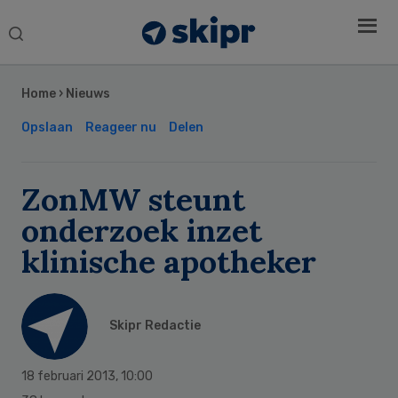
Search
this
Secondary
website
Sidebar
Home
›
Nieuws
Opslaan
Reageer nu
Delen
ZonMW steunt
onderzoek inzet
klinische apotheker
Skipr Redactie
18 februari 2013
,
10:00