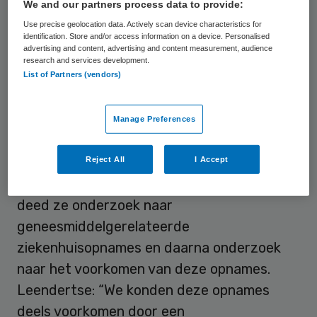
We and our partners process data to provide:
volgens Leendertse. Het nieuwe onderzoek
Use precise geolocation data. Actively scan device characteristics for
moet een plan opleveren waarin de klinische
identification. Store and/or access information on a device. Personalised
advertising and content, advertising and content measurement, audience
apotheker een nieuwe rol gaat vervullen
research and services development.
List of Partners (vendors)
binnen de huisartsenpraktijk.
Manage Preferences
Minder ziekenhuisopnames
Leendertse heeft het onderzoeksvoorstel
Reject All
I Accept
ingediend bij ZonMw. Tijdens haar promotie
deed ze onderzoek naar
geneesmiddelgerelateerde
ziekenhuisopnames en daarna onderzoek
naar het voorkomen van deze opnames.
Leendertse: “We konden deze opnames
deels voorkomen door een