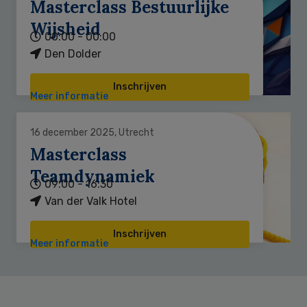
Masterclass Bestuurlijke
Wijsheid
00:00 - 00:00
Den Dolder
Inschrijven
Meer informatie
16 december 2025, Utrecht
Masterclass
Teamdynamiek
09:00 - 16:30
Van der Valk Hotel
Inschrijven
Meer informatie