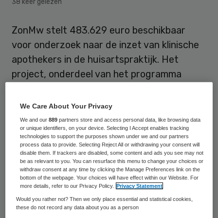
38 keer gelezen
ZonMw stelt 483.629 euro beschikbaar
voor onderzoek naar de inzet van klinische
apothekers in de huisartspraktijk. Het
project, onderdeel van het programma
goedgeneesmiddelgebruik (GGG), loopt 36
maanden.
We Care About Your Privacy
We and our
889
partners store and access personal data, like browsing data
De samenwerking tussen apotheker,
or unique identifiers, on your device. Selecting I Accept enables tracking
technologies to support the purposes shown under we and our partners
huisarts en patiënt kan ziekenhuisopnames
process data to provide. Selecting Reject All or withdrawing your consent will
disable them. If trackers are disabled, some content and ads you see may not
voorkomen, blijkt uit onderzoek van dr. Anne
be as relevant to you. You can resurface this menu to change your choices or
Leendertse, eind 2010 gepromoveerd in de
withdraw consent at any time by clicking the Manage Preferences link on the
bottom of the webpage. Your choices will have effect within our Website. For
medicatieveiligheid. Echter, om dit
more details, refer to our Privacy Policy.
Privacy Statement
organisatorisch goed in te richten moet een
Would you rather not? Then we only place essential and statistical cookies,
these do not record any data about you as a person
aantal obstakels worden overwonnen