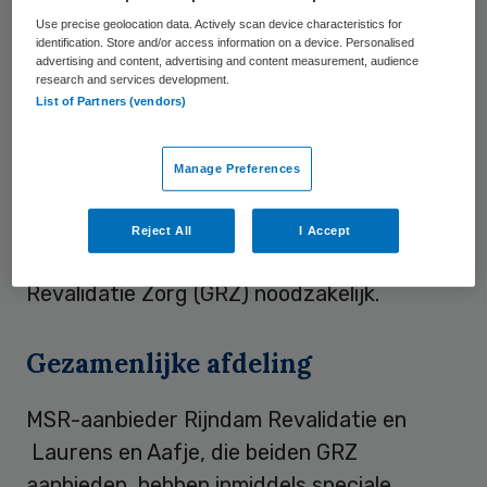
Use precise geolocation data. Actively scan device characteristics for
hebben veelal te maken met fysieke,
identification. Store and/or access information on a device. Personalised
cognitieve en psychische problemen. Voor
advertising and content, advertising and content measurement, audience
research and services development.
coronapatiënten geldt daarnaast dat ze te
List of Partners (vendors)
maken hebben gehad met langdurig
isolement en een gemiddeld hogere leeftijd
Manage Preferences
hebben. Deze complexe zorgvragen maken
de inzet van zowel Medisch Specialistische
Reject All
I Accept
Revalidatie (MSR) als Geriatrische
Revalidatie Zorg (GRZ) noodzakelijk.
Gezamenlijke afdeling
MSR-aanbieder Rijndam Revalidatie en
Laurens en Aafje, die beiden GRZ
aanbieden, hebben inmiddels speciale