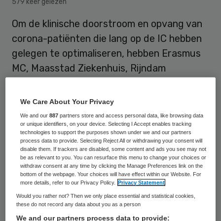
579 keer gelezen
Om de klinische doorstroom en opvang van
corona-patiënten die lang op de IC hebben
gelegen te optimaliseren, hebben Erasmus
MC, Maasstad Ziekenhuis, Rijndam
Revalidatie, Laurens en Aafje de handen
ineen geslagen. Als onderdeel van de
We Care About Your Privacy
samenwerking ontwikkelen de
We and our
887
partners store and access personal data, like browsing data
or unique identifiers, on your device. Selecting I Accept enables tracking
zorginstellingen in de regio Rijnmond
technologies to support the purposes shown under we and our partners
gezamenlijk een triageprotocol.
process data to provide. Selecting Reject All or withdrawing your consent will
disable them. If trackers are disabled, some content and ads you see may not
be as relevant to you. You can resurface this menu to change your choices or
withdraw consent at any time by clicking the Manage Preferences link on the
Coronapatiënten die een langdurig verblijf
bottom of the webpage. Your choices will have effect within our Website. For
more details, refer to our Privacy Policy.
Privacy Statement
op de Intensive Care overleven, hebben
Would you rather not? Then we only place essential and statistical cookies,
intensieve revalidatie nodig om te kunnen
these do not record any data about you as a person
We and our partners process data to provide:
herstellen. De patiënten zijn verzwakt en