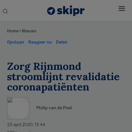
Search
this
Secondary
website
Sidebar
Home
›
Nieuws
Opslaan
Reageer nu
Delen
Zorg Rijnmond
stroomlijnt revalidatie
coronapatiënten
Philip van de Poel
23 april 2020
,
13:44