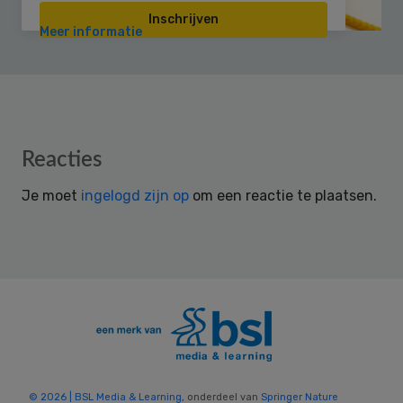
Inschrijven
Meer informatie
Reader
Reacties
Interactions
Je moet
ingelogd zijn op
om een reactie te plaatsen.
© 2026 | BSL Media & Learning
, onderdeel van
Springer Nature