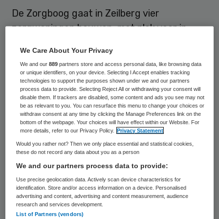
De Zorgboog gaat in Zeilberg vier
zorgwoningen bouwen, met plek voor in
totaal 28 bewoners met dementie. De
We Care About Your Privacy
zorgorganisatie tekende op 7 april een
We and our
889
partners store and access personal data, like browsing data
overeenkomt met de gemeente Deurne,
or unique identifiers, on your device. Selecting I Accept enables tracking
technologies to support the purposes shown under we and our partners
ontwikkelingsbedrijf Van der Heijden en
process data to provide. Selecting Reject All or withdrawing your consent will
disable them. If trackers are disabled, some content and ads you see may not
ABB Ontwikkeling, de eigenaar van het
be as relevant to you. You can resurface this menu to change your choices or
perceel. De bouwplannen worden op 16 mei
withdraw consent at any time by clicking the Manage Preferences link on the
bottom of the webpage. Your choices will have effect within our Website. For
aan de inwoners van Zeilberg
more details, refer to our Privacy Policy.
Privacy Statement
gepresenteerd.
Would you rather not? Then we only place essential and statistical cookies,
these do not record any data about you as a person
We and our partners process data to provide:
Aanvankelijk bestonden er plannen voor de
Use precise geolocation data. Actively scan device characteristics for
bouw van zorgwoningen in de pastorietuin
identification. Store and/or access information on a device. Personalised
in Zeilberg. Daarover kon geen
advertising and content, advertising and content measurement, audience
research and services development.
overeenstemming bereikt worden met het
List of Partners (vendors)