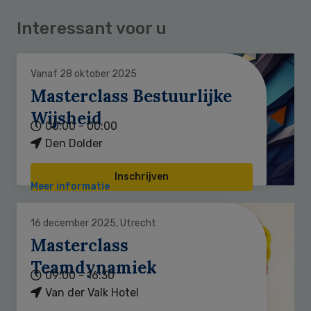
Interessant voor u
Vanaf 28 oktober 2025
Masterclass Bestuurlijke
Wijsheid
00:00 - 00:00
Den Dolder
Inschrijven
Meer informatie
16 december 2025, Utrecht
Masterclass
Teamdynamiek
09:00 - 16:30
Van der Valk Hotel