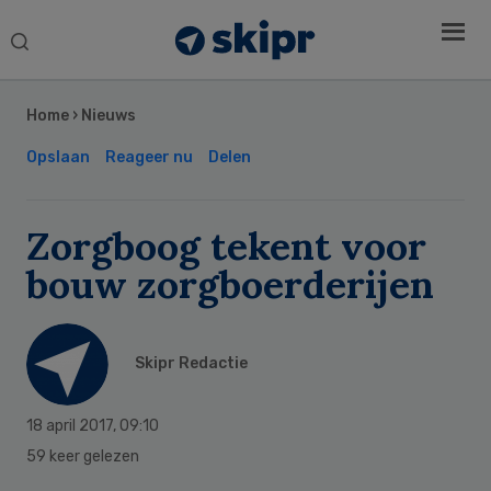
Search
this
Secondary
website
Sidebar
Home
›
Nieuws
Opslaan
Reageer nu
Delen
Zorgboog tekent voor
bouw zorgboerderijen
Skipr Redactie
18 april 2017
,
09:10
59 keer gelezen