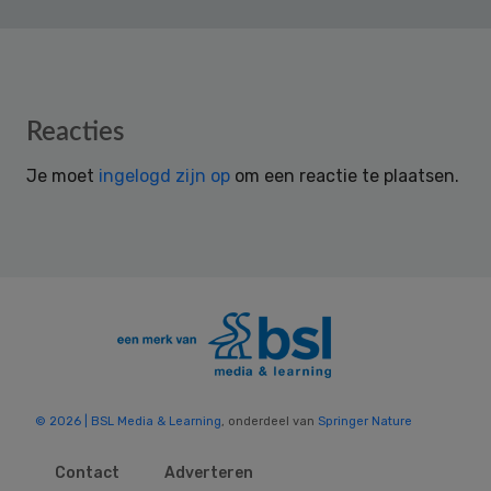
Reader
Reacties
Interactions
Je moet
ingelogd zijn op
om een reactie te plaatsen.
© 2026 | BSL Media & Learning
, onderdeel van
Springer Nature
Contact
Adverteren