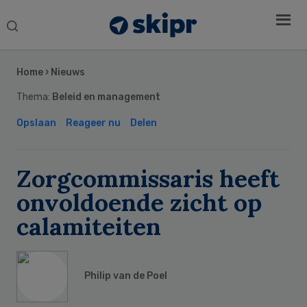
Search
this
Secondary
website
Sidebar
Home
›
Nieuws
Thema:
Beleid en management
Opslaan
Reageer nu
Delen
Zorgcommissaris heeft
onvoldoende zicht op
calamiteiten
Philip van de Poel