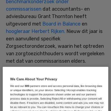
benchmarkonderzoek onder
commissarissen
dat accountants- en
adviesbureau Grant Thornton heeft
uitgevoerd met
Board in Balance
en
hoogleraar Herbert Rijken.
Nieuw dit jaar is
een aanvullend specifiek
Zorgsectoronderzoek, waarin het optreden
van zorgtoezichthouders wordt vergeleken
met dat van commissarissen elders.
Verbeterpunten
We Care About Your Privacy
We and our
889
partners store and access personal data, like browsing data
Opvallend punt is dat toezichthouders in de
or unique identifiers, on your device. Selecting I Accept enables tracking
technologies to support the purposes shown under we and our partners
zorg vinden dat hun werkzaamheden op tal
process data to provide. Selecting Reject All or withdrawing your consent will
disable them. If trackers are disabled, some content and ads you see may not
van punten beter kunnen. Gevraagd naar
be as relevant to you. You can resurface this menu to change your choices or