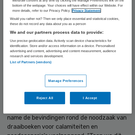
de meest urgente verbeterpunten, dan
withdraw consent at any time by clicking the Manage Preferences link on the
bottom of the webpage. Your choices will have effect within our Website. For
noemt 94 procent het verslag van de raad
more details, refer to our Privacy Policy.
Privacy Statement
van commissarissen, 92 procent een
Would you rather not? Then we only place essential and statistical cookies,
these do not record any data about you as a person
draaiboek c.q. noodscenario bij calamiteiten
We and our partners process data to provide:
en 82 procent informatie rond acquisitie,
Use precise geolocation data. Actively scan device characteristics for
fusie of samenwerking. Ook agendavoering
identification. Store and/or access information on a device. Personalised
advertising and content, advertising and content measurement, audience
(80 procent) en de werkgeversrol (78
research and services development.
List of Partners (vendors)
procent) zijn veel genoemde
verbeterpunten.
Manage Preferences
Geen overbodige luxe
Reject All
I Accept
In het licht van de coronacrisis zijn met
name de bevindingen rond de noodzaak van
draaiboeken voor calamiteiten en