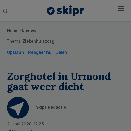
Search
this
Secondary
website
Sidebar
Home
›
Nieuws
Thema:
Ziekenhuiszorg
Opslaan
Reageer nu
Delen
Zorghotel in Urmond
gaat weer dicht
Skipr Redactie
21 april 2020
,
12:25