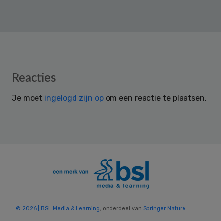
Reader
Reacties
Interactions
Je moet
ingelogd zijn op
om een reactie te plaatsen.
© 2026 | BSL Media & Learning
, onderdeel van
Springer Nature