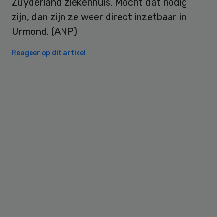
Zuyderland ziekenhuis. Mocht dat nodig
zijn, dan zijn ze weer direct inzetbaar in
Urmond. (ANP)
Reageer op dit artikel
Primary
Sidebar