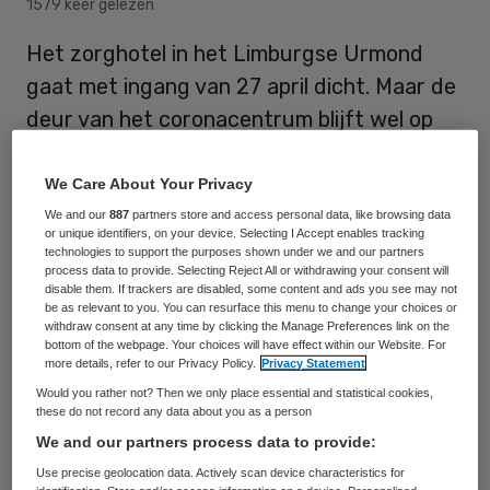
1579 keer gelezen
Het zorghotel in het Limburgse Urmond
gaat met ingang van 27 april dicht. Maar de
deur van het coronacentrum blijft wel op
een kier staan, voor het geval de opvang
van zieken toch nodig blijkt.
We Care About Your Privacy
We and our
887
partners store and access personal data, like browsing data
or unique identifiers, on your device. Selecting I Accept enables tracking
technologies to support the purposes shown under we and our partners
Toestroom
process data to provide. Selecting Reject All or withdrawing your consent will
disable them. If trackers are disabled, some content and ads you see may not
be as relevant to you. You can resurface this menu to change your choices or
withdraw consent at any time by clicking the Manage Preferences link on the
Dat maakte voorzitter Jack Jansen van het
bottom of the webpage. Your choices will have effect within our Website. For
Van der Valk hotel bekend. Nu liggen er tien
more details, refer to our Privacy Policy.
Privacy Statement
Would you rather not? Then we only place essential and statistical cookies,
patiënten, terwijl het hotel een capaciteit
these do not record any data about you as a person
heeft van ongeveer 250 bedden. Vorige
We and our partners process data to provide:
maand werd in het hotel het eerste
Use precise geolocation data. Actively scan device characteristics for