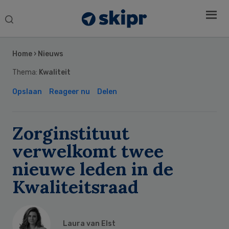
Search
this
Secondary
website
Sidebar
Home
›
Nieuws
Thema:
Kwaliteit
Opslaan
Reageer nu
Delen
Zorginstituut
verwelkomt twee
nieuwe leden in de
Kwaliteitsraad
Laura van Elst