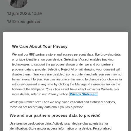
13 juni 2023
,
10:39
1342 keer gelezen
De Kwaliteitsraad, het adviesorgaan van
Zorginstituut Nederland, heeft twee
We Care About Your Privacy
nieuwe leden erbij. Mariëlle Bartholomeus
We and our
887
partners store and access personal data, like browsing data
en Jane Murray Cramm zijn voor vier jaar
or unique identifiers, on your device. Selecting I Accept enables tracking
technologies to support the purposes shown under we and our partners
benoemd tot lid van de Kwaliteitsraad.
process data to provide. Selecting Reject All or withdrawing your consent will
disable them. If trackers are disabled, some content and ads you see may not
be as relevant to you. You can resurface this menu to change your choices or
withdraw consent at any time by clicking the Manage Preferences link on the
Mariëlle Bartholomeus geeft als lid van de
bottom of the webpage. Your choices will have effect within our Website. For
more details, refer to our Privacy Policy.
Privacy Statement
raad van bestuur van Rivas Zorggroep
Would you rather not? Then we only place essential and statistical cookies,
leiding aan ruim 5.000 medewerkers in het
these do not record any data about you as a person
We and our partners process data to provide:
Beatrixziekenhuis in Gorinchem en aan 17
Use precise geolocation data. Actively scan device characteristics for
verpleeg- en verzorgingshuizen en de
identification. Store and/or access information on a device. Personalised