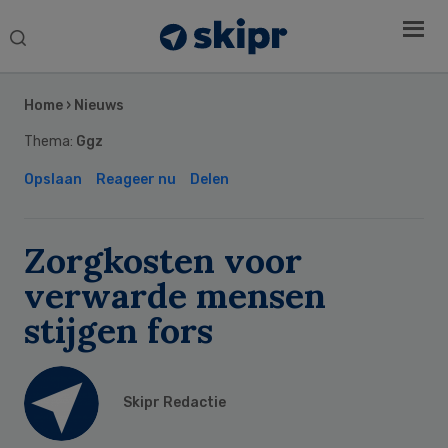
Search
this
Secondary
website
Sidebar
Home
›
Nieuws
Thema:
Ggz
Opslaan
Reageer nu
Delen
Zorgkosten voor
verwarde mensen
stijgen fors
Skipr Redactie