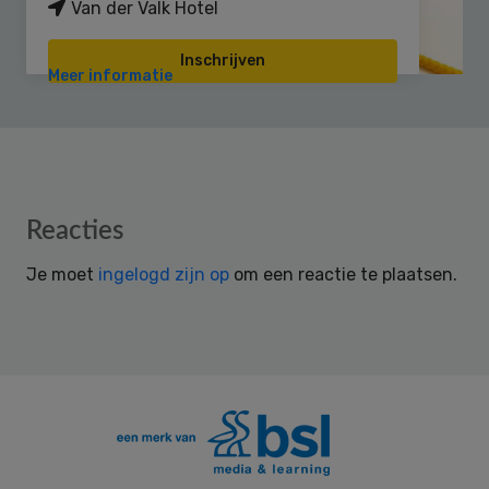
Van der Valk Hotel
Inschrijven
Meer informatie
Reader
Reacties
Interactions
Je moet
ingelogd zijn op
om een reactie te plaatsen.