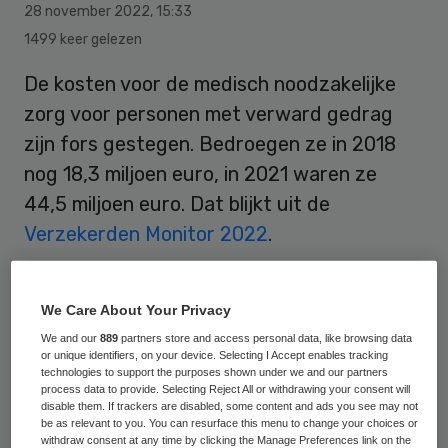
28 november 2022
,
15:33
1499 keer gelezen
De kosten voor de medisch noodzakelijke
zorg voor personen met verward gedrag
zijn fors gestegen. Bedroegen ze in 2018
nog 18,3 miljoen euro, in 2021 waren ze
44,5 miljoen euro. Dat blijkt uit de
Verzekerden Monitor 2022
.
De subsidieregeling ‘
noodzakelijke medische
We Care About Your Privacy
zorg
’ is ingesteld om financiële
We and our
889
partners store and access personal data, like browsing data
or unique identifiers, on your device. Selecting I Accept enables tracking
belemmeringen weg te nemen voor
technologies to support the purposes shown under we and our partners
noodzakelijke medische zorg aan mensen
process data to provide. Selecting Reject All or withdrawing your consent will
disable them. If trackers are disabled, some content and ads you see may not
met
verward gedrag
zonder
be as relevant to you. You can resurface this menu to change your choices or
withdraw consent at any time by clicking the Manage Preferences link on the