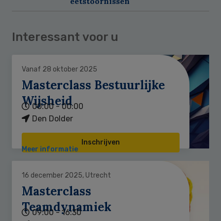
eetstoornissen
Interessant voor u
Vanaf 28 oktober 2025
Masterclass Bestuurlijke
Wijsheid
00:00 - 00:00
Den Dolder
Inschrijven
Meer informatie
16 december 2025, Utrecht
Masterclass
Teamdynamiek
09:00 - 16:30