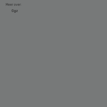
Meer over:
Ggz
Primary
Sidebar