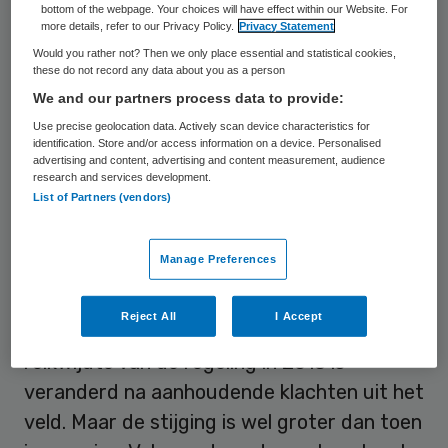
zorgverzekering. De regeling moet
bottom of the webpage. Your choices will have effect within our Website. For
more details, refer to our Privacy Policy.
Privacy Statement
gemeenten in staat stellen om snel te
Would you rather not? Then we only place essential and statistical cookies,
handelen als ze te maken krijgen met
these do not record any data about you as a person
medische zorg aan dak- en thuislozen en
We and our partners process data to provide:
mensen met verward gedrag. De kosten
Use precise geolocation data. Actively scan device characteristics for
identification. Store and/or access information on a device. Personalised
stegen van 18,3 miljoen euro in 2019, 34,5
advertising and content, advertising and content measurement, audience
research and services development.
miljoen euro in 2020 naar 44,5 miljoen euro
List of Partners (vendors)
in 2021.
Manage Preferences
Verzekerden Monitor
Reject All
I Accept
De stijging was voorzien doordat de
reikwijdte van de regeling in 2018 is
veranderd na aanhoudende klachten uit het
veld. Maar de stijging is wel groter dan toen