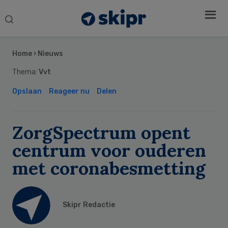
Search
this
Secondary
website
Sidebar
Home
›
Nieuws
Thema:
Vvt
Opslaan
Reageer nu
Delen
ZorgSpectrum opent
centrum voor ouderen
met coronabesmetting
Skipr Redactie