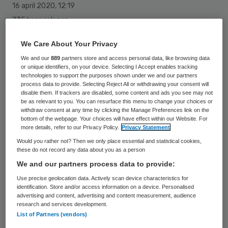
16 april 2020
,
12:19
735 keer gelezen
Veertig cliënten van ZorgSpectrum kunnen
We Care About Your Privacy
op korte termijn terecht in een speciaal
We and our
889
partners store and access personal data, like browsing data
or unique identifiers, on your device. Selecting I Accept enables tracking
centrum voor ouderen die besmet zijn met
technologies to support the purposes shown under we and our partners
process data to provide. Selecting Reject All or withdrawing your consent will
het coronavirus. Het gaat om de locatie
disable them. If trackers are disabled, some content and ads you see may not
Het Haltna Huis in Houten.
be as relevant to you. You can resurface this menu to change your choices or
withdraw consent at any time by clicking the Manage Preferences link on the
bottom of the webpage. Your choices will have effect within our Website. For
more details, refer to our Privacy Policy.
Privacy Statement
De afdeling waar cliënten met een
Would you rather not? Then we only place essential and statistical cookies,
these do not record any data about you as a person
(vermoedelijke) coronabesmetting
We and our partners process data to provide:
verblijven, ligt afgezonderd van de
Use precise geolocation data. Actively scan device characteristics for
appartementen. Medewerkers die in het
identification. Store and/or access information on a device. Personalised
advertising and content, advertising and content measurement, audience
coronacentrum werken, worden niet
research and services development.
ingezet op de overige woonlagen.
List of Partners (vendors)