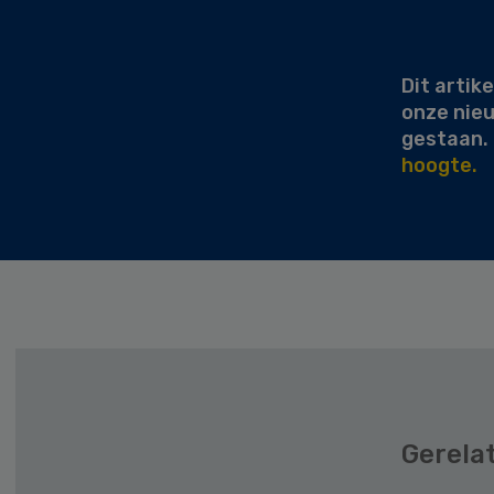
Secondary
Sidebar
Dit artike
onze nie
gestaan.
hoogte.
Gerela