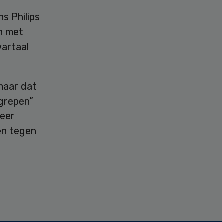
s Philips
en met
artaal
maar dat
ngrepen”
meer
en tegen