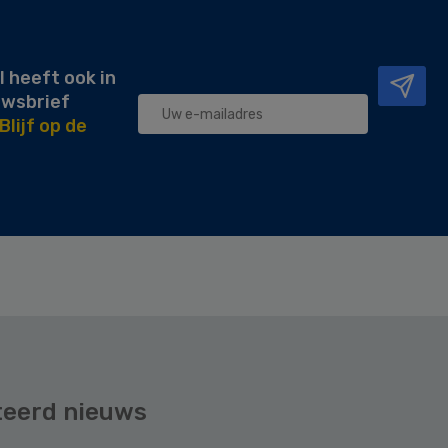
l heeft ook in
uwsbrief
Blijf op de
teerd nieuws