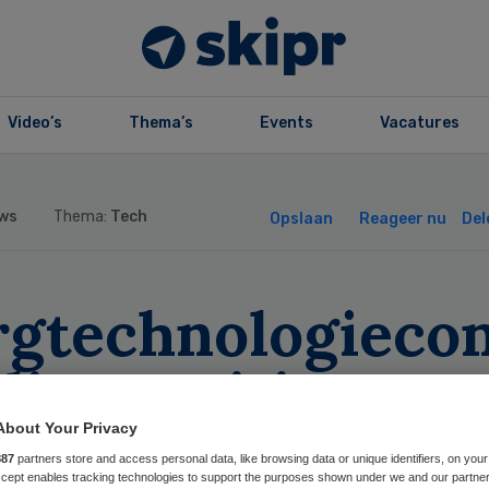
Video’s
Thema’s
Events
Vacatures
ws
Thema:
Tech
Opslaan
Reageer nu
Del
rgtechnologieco
lips positiever o
e jaar
About Your Privacy
887
partners store and access personal data, like browsing data or unique identifiers, on your
Accept enables tracking technologies to support the purposes shown under we and our partne