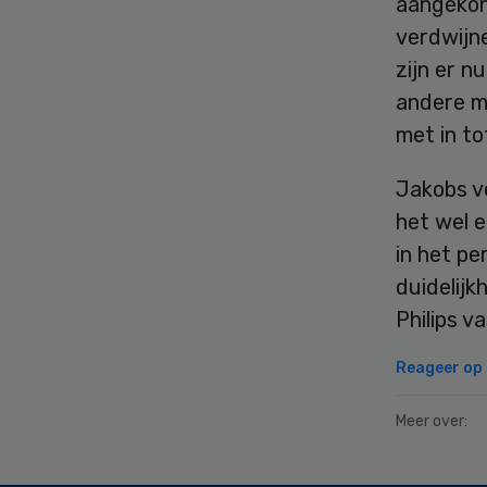
aangekon
verdwijne
zijn er 
andere m
met in to
Jakobs v
het wel e
in het p
duidelijk
Philips 
Reageer op d
Meer over: