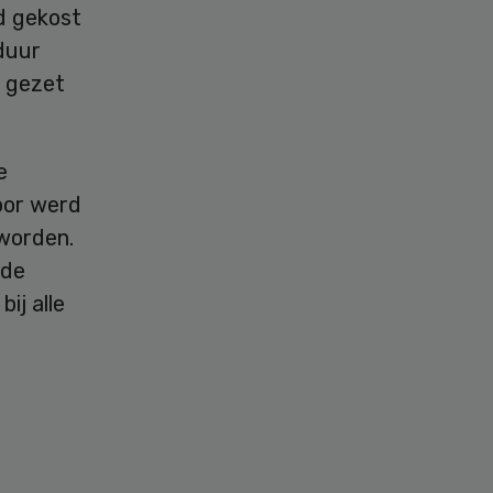
ld gekost
duur
t gezet
e
oor werd
 worden.
 de
ij alle