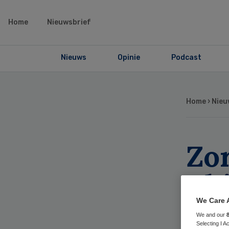
Home
Nieuwsbrief
Nieuws
Opinie
Podcast
Home
›
Nieu
Zo
Phi
hel
We Care 
We and our
Selecting I 