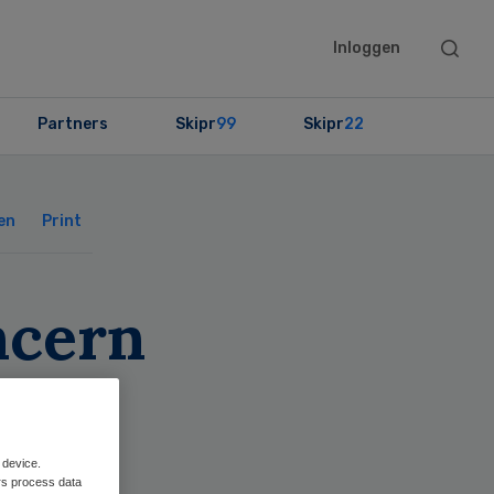
Searc
Inloggen
this
websit
Partners
Skipr
99
Skipr
22
Primary
Sidebar
en
Print
ncern
ver
 device.
rs process data