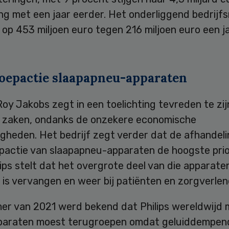
ing met een jaar eerder. Het onderliggend bedrijf
op 453 miljoen euro tegen 216 miljoen euro een j
oepactie slaapapneu-apparaten
oy Jakobs zegt in een toelichting tevreden te zi
 zaken, ondanks de onzekere economische
gheden. Het bedrijf zegt verder dat de afhandeli
pactie van slaapapneu-apparaten de hoogste prior
hilips stelt dat het overgrote deel van die apparate
 is vervangen en weer bij patiënten en zorgverlene
mer van 2021 werd bekend dat Philips wereldwijd 
araten moest terugroepen omdat geluiddempen