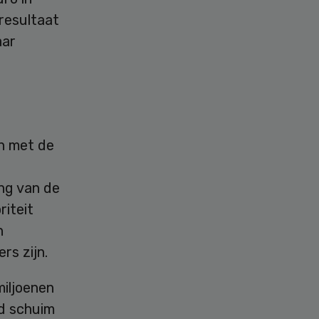
sresultaat
aar
jn met de
ng van de
iteit
n
rs zijn.
miljoenen
d schuim