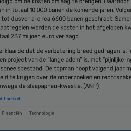
digd om de kosten omlaag te brengen. Daardoor
n in totaal 10.000 banen de komende jaren. Volgen
nu tot dusver al circa 6600 banen geschrapt. Sam
aatregelen werden de kosten in het afgelopen kw
taal 237 miljoen euro verlaagd.
erklaarde dat de verbetering breed gedragen is, 
en project van de “lange adem” is, met “pijnlijke i
ersoneelsbestand. De topman hoopt volgend jaar 
heid te krijgen over de onderzoeken en rechtszak
vanwege de slaapapneu-kwestie. (ANP)
it artikel
Financiën
Technologie