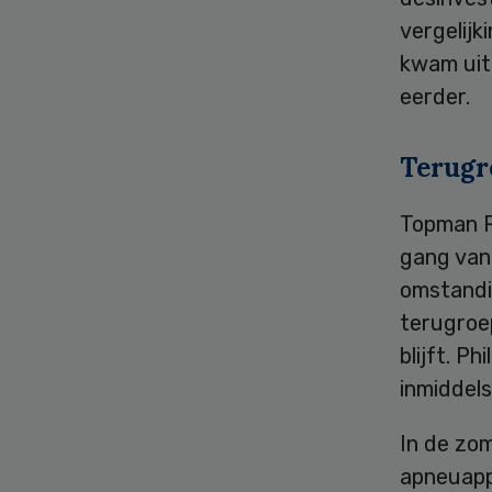
vergelijk
kwam uit 
eerder.
Terugr
Topman R
gang van
omstandi
terugroe
blijft. P
inmiddels
In de zo
apneuapp