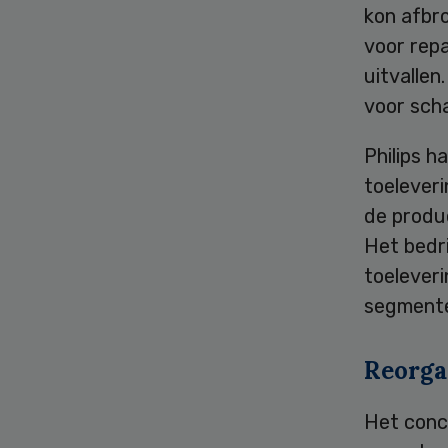
kon afbro
voor rep
uitvallen
voor sch
Philips h
toelever
de produ
Het bedr
toeleveri
segmenten
Reorga
Het conc