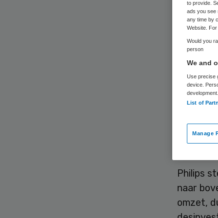
to provide. S
ads you see 
any time by c
Website. For 
Would you rat
person
We and ou
Zorgtech
Use precise g
voor het 
device. Pers
eerste he
development
List of Part
bestelli
van Phili
Manage P
technolo
Philips s
naar bove
omzet, d
desinvest