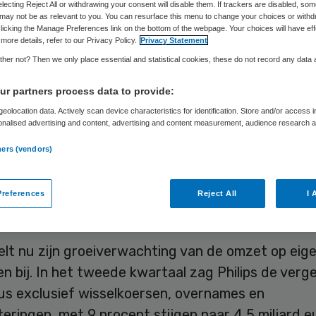
electing Reject All or withdrawing your consent will disable them. If trackers are disabled, so
may not be as relevant to you. You can resurface this menu to change your choices or withd
licking the Manage Preferences link on the bottom of the webpage. Your choices will have eff
more details, refer to our Privacy Policy.
Privacy Statement
Skipr Redactie
24 juli 2023
,
09:49
320 keer gelezen
her not? Then we only place essential and statistical cookies, these do not record any data
r partners process data to provide:
nologieconcern Philips verhoogt zijn omzetverwa
eolocation data. Actively scan device characteristics for identification. Store and/or access 
gehele jaar na een verbetering van de prestaties 
onalised advertising and content, advertising and content measurement, audience research 
lft van dit jaar. Ook kwamen er nog altijd flink w
.
ners (vendors)
ngen binnen en beginnen kostenbesparende maatr
ps geld op te leveren. Eerder dit jaar maakte het
references
Reject All
I 
giebedrijf bekend duizenden banen te schrappen.
telt nu zijn groeiverwachting van de omzet op eig
n bij. In het tweede kwartaal zag Philips de verge
us exclusief wisselkoersen, overnames en
eringen, met 9 procent stijgen naar 4,5 miljard eu