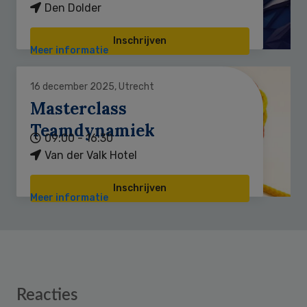
Den Dolder
Inschrijven
Meer informatie
16 december 2025, Utrecht
Masterclass
Teamdynamiek
09:00 - 16:30
Van der Valk Hotel
Inschrijven
Meer informatie
Reader
Reacties