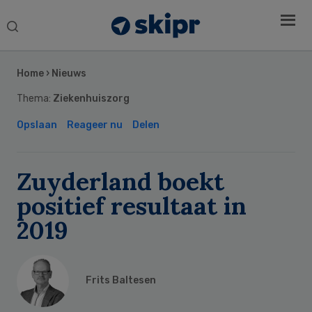
Search
this
Secondary
website
Sidebar
Home
›
Nieuws
Thema:
Ziekenhuiszorg
Opslaan
Reageer nu
Delen
Zuyderland boekt
positief resultaat in
2019
Frits Baltesen