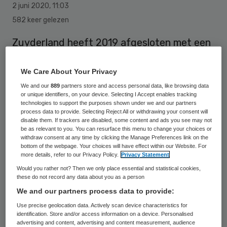
2 juni 2020
,
11:03
582 keer gelezen
Zuyderland heeft 2019 afgesloten met een
positief financieel resultaat van 11,3 miljoen
euro. Zuyderland Medisch Centrum
We Care About Your Privacy
(ziekenhuis en ggz) was verantwoordelijk
We and our
889
partners store and access personal data, like browsing data
or unique identifiers, on your device. Selecting I Accept enables tracking
voor 7,5 miljoen euro; Zuyderland Care
technologies to support the purposes shown under we and our partners
process data to provide. Selecting Reject All or withdrawing your consent will
(zorgcentra, thuiszorg, huishoudelijke hulp
disable them. If trackers are disabled, some content and ads you see may not
be as relevant to you. You can resurface this menu to change your choices or
en jgz) voor 3,8 miljoen euro.
withdraw consent at any time by clicking the Manage Preferences link on the
bottom of the webpage. Your choices will have effect within our Website. For
more details, refer to our Privacy Policy.
Privacy Statement
Financieel bestuurder Roel Goffin is
Would you rather not? Then we only place essential and statistical cookies,
these do not record any data about you as a person
tevreden over deze cijfers. “Ook in 2019
We and our partners process data to provide:
hebben we een solide financieel resultaat
Use precise geolocation data. Actively scan device characteristics for
neergezet. We hebben daarmee
identification. Store and/or access information on a device. Personalised
advertising and content, advertising and content measurement, audience