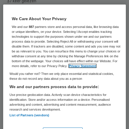
37 keer gelezen
Een medewerkster van de GGZ Drenthe in
We Care About Your Privacy
Assen is woensdag ernstig gewond geraakt
We and our
887
partners store and access personal data, like browsing data
or unique identifiers, on your device. Selecting I Accept enables tracking
door een steekpartij. Zij werd belaagd door
technologies to support the purposes shown under we and our partners
process data to provide. Selecting Reject All or withdrawing your consent will
een vrouw met een mes die het
disable them. If trackers are disabled, some content and ads you see may not
hoofdkantoor van de GGZ aan de
be as relevant to you. You can resurface this menu to change your choices or
withdraw consent at any time by clicking the Manage Preferences link on the
Dennenweg binnenkwam.
bottom of the webpage. Your choices will have effect within our Website. For
more details, refer to our Privacy Policy.
Privacy Statement
De verdachte, een 44-jarige vrouw uit
Would you rather not? Then we only place essential and statistical cookies,
these do not record any data about you as a person
Assen, kon worden overmeesterd en is
We and our partners process data to provide:
aangehouden. Zij had een mes en een busje
Use precise geolocation data. Actively scan device characteristics for
pepperspray bij zich. Volgens GGZ Drenthe
identification. Store and/or access information on a device. Personalised
advertising and content, advertising and content measurement, audience
stond de aangehouden vrouw er niet onder
research and services development.
List of Partners (vendors)
behandeling.