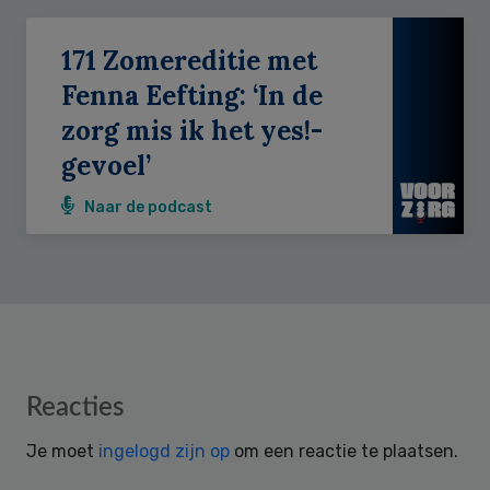
171 Zomereditie met
Fenna Eefting: ‘In de
zorg mis ik het yes!-
gevoel’
Naar de podcast
Reader
Reacties
Interactions
Je moet
ingelogd zijn op
om een reactie te plaatsen.