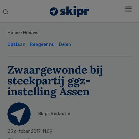
Search
this
Secondary
website
Sidebar
Home
›
Nieuws
Opslaan
Reageer nu
Delen
Zwaargewonde bij
steekpartij ggz-
instelling Assen
Skipr Redactie
25 oktober 2017
,
11:09