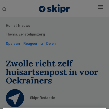
Search
this
Secondary
website
Sidebar
Home
›
Nieuws
Thema:
Eerstelijnszorg
Opslaan
Reageer nu
Delen
Zwolle richt zelf
huisartsenpost in voor
Oekraïners
Skipr Redactie