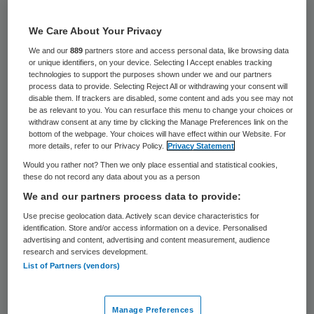
14 oktober 2022
,
14:23
587 keer gelezen
We Care About Your Privacy
We and our
889
partners store and access personal data, like browsing data
De gemeente Zwolle richt zelf een
or unique identifiers, on your device. Selecting I Accept enables tracking
technologies to support the purposes shown under we and our partners
speciale huisartsenpost in voor Oekraïners,
process data to provide. Selecting Reject All or withdrawing your consent will
omdat de gewone posten nauwelijks meer
disable them. If trackers are disabled, some content and ads you see may not
be as relevant to you. You can resurface this menu to change your choices or
nieuwe patiënten kunnen aannemen. Dat
withdraw consent at any time by clicking the Manage Preferences link on the
bottom of the webpage. Your choices will have effect within our Website. For
zegt een woordvoerster van de stad na een
more details, refer to our Privacy Policy.
Privacy Statement
bericht in de Stentor.
Would you rather not? Then we only place essential and statistical cookies,
these do not record any data about you as a person
We and our partners process data to provide:
Zwolle telt honderden vluchtelingen uit het
Use precise geolocation data. Actively scan device characteristics for
identification. Store and/or access information on a device. Personalised
door oorlog verscheurde land. Er was al
advertising and content, advertising and content measurement, audience
“met stoom en kokend water” een
research and services development.
List of Partners (vendors)
noodpostje ingericht op bedrijventerrein
Oosterenk waar circa 650 mensen
Manage Preferences