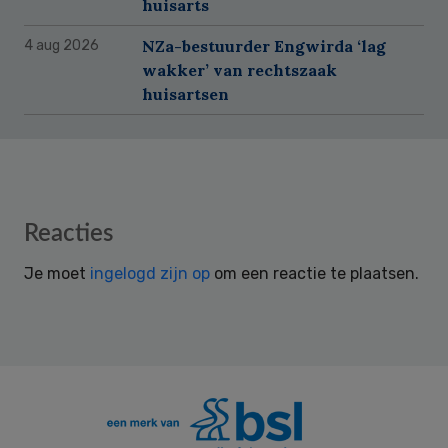
huisarts
NZa-bestuurder Engwirda ‘lag
4 aug 2026
wakker’ van rechtszaak
huisartsen
Reader
Reacties
Interactions
Je moet
ingelogd zijn op
om een reactie te plaatsen.