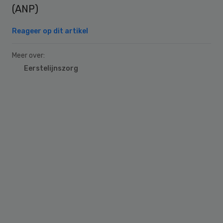
(ANP)
Reageer op dit artikel
Meer over:
Eerstelijnszorg
Primary
Sidebar