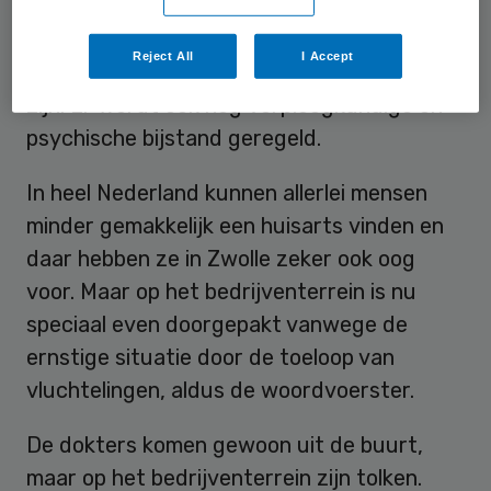
verblijven, maar binnenkort moet er een
echte post komen. Die zal, met in elk geval
Reject All
I Accept
twee dokters, enkele dagen per week open
zijn. Er wordt ook nog verpleegkundige en
psychische bijstand geregeld.
In heel Nederland kunnen allerlei mensen
minder gemakkelijk een huisarts vinden en
daar hebben ze in Zwolle zeker ook oog
voor. Maar op het bedrijventerrein is nu
speciaal even doorgepakt vanwege de
ernstige situatie door de toeloop van
vluchtelingen, aldus de woordvoerster.
De dokters komen gewoon uit de buurt,
maar op het bedrijventerrein zijn tolken.