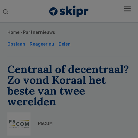
Search
this
Secondary
website
Sidebar
Home
›
Partnernieuws
Opslaan
Reageer nu
Delen
Centraal of decentraal?
Zo vond Koraal het
beste van twee
werelden
P5COM