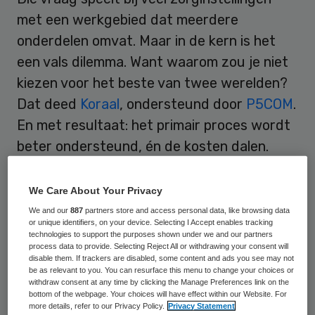
met een werkgebied dat meerdere
onderdelen omvat. Maar in de kern is het
een vals dilemma. Want waarom zou je niet
kiezen voor het beste van twee werelden?
Dat deed
Koraal
, ondersteund door
P5COM
.
En met resultaat: het primair proces wordt
beter ondersteund, én de kosten dalen.
Koraal is een grote instelling voor jeugd- en
We Care About Your Privacy
gehandicaptenzorg en speciaal onderwijs.
We and our
887
partners store and access personal data, like browsing data
De afgelopen jaren vaart ze een heldere
or unique identifiers, on your device. Selecting I Accept enables tracking
technologies to support the purposes shown under we and our partners
koers: één Koraal. De kern daarvan: centraal
process data to provide. Selecting Reject All or withdrawing your consent will
disable them. If trackers are disabled, some content and ads you see may not
coördineren en afstemmen, om op regionaal
be as relevant to you. You can resurface this menu to change your choices or
withdraw consent at any time by clicking the Manage Preferences link on the
niveau zo goed in te kunnen spelen op
bottom of the webpage. Your choices will have effect within our Website. For
regionale klantvragen. Directeur interne
more details, refer to our Privacy Policy.
Privacy Statement