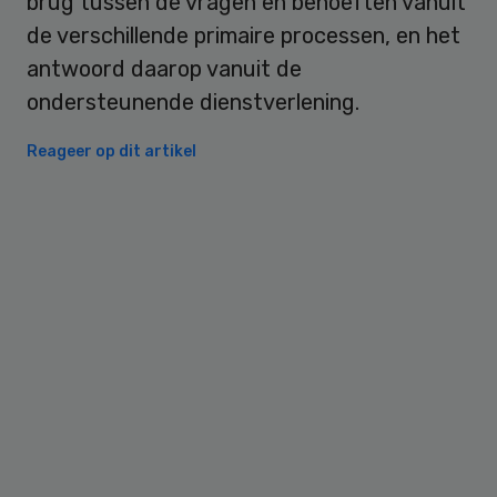
brug tussen de vragen en behoeften vanuit
de verschillende primaire processen, en het
antwoord daarop vanuit de
ondersteunende dienstverlening.
Reageer op dit artikel
Primary
Sidebar