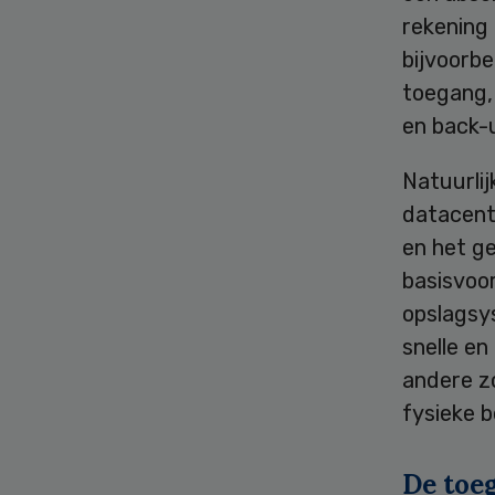
rekening
bijvoorbe
toegang,
en back-
Natuurli
datacent
en het g
basisvoo
opslagsy
snelle e
andere z
fysieke b
De toe