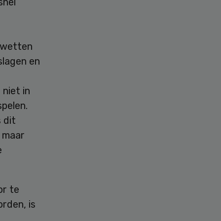
snel
 wetten
slagen en
niet in
spelen.
 dit
r maar
e
or te
rden, is