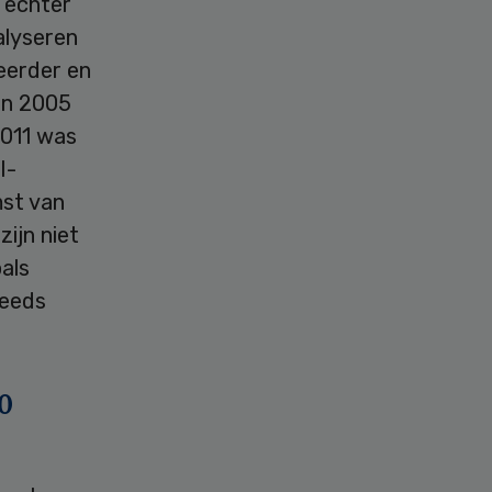
 echter
alyseren
eerder en
in 2005
2011 was
I-
mst van
ijn niet
als
teeds
0