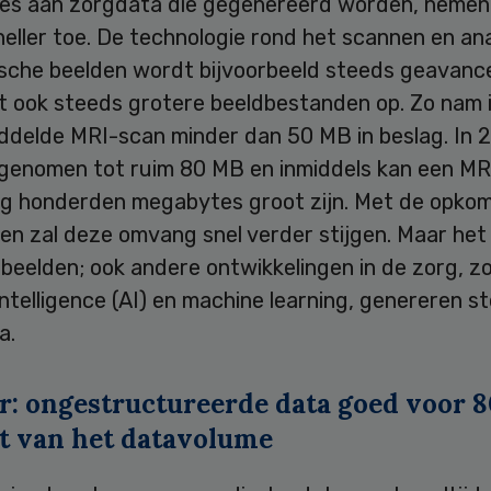
es aan zorgdata die gegenereerd worden, nemen
eller toe. De technologie rond het scannen en an
sche beelden wordt bijvoorbeeld steeds geavanc
rt ook steeds grotere beeldbestanden op. Zo nam 
ddelde MRI-scan minder dan 50 MB in beslag. In 
oegenomen tot ruim 80 MB en inmiddels kan een MR
ng honderden megabytes groot zijn. Met de opko
n zal deze omvang snel verder stijgen. Maar het z
 beelden; ook andere ontwikkelingen in de zorg, zo
l intelligence (AI) en machine learning, genereren s
a.
r: ongestructureerde data goed voor 8
t van het datavolume