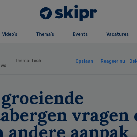
Video’s
Thema’s
Events
Vacatures
Thema:
Tech
Opslaan
Reageer nu
Del
uws
 groeiende
tabergen vragen
n andere aanpak