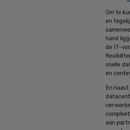
Om te ku
en tegeli
samenwer
hand lig
de IT-voo
flexibili
snelle d
en contin
En naast 
datacent
verwerki
compleet
aan partn