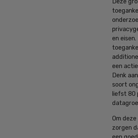
Deze gro
toegankel
onderzoek
privacyg
en eisen
toegankel
additione
een actie
Denk aan 
soort on
liefst 80
datagroei
Om deze 
zorgen da
een goed 