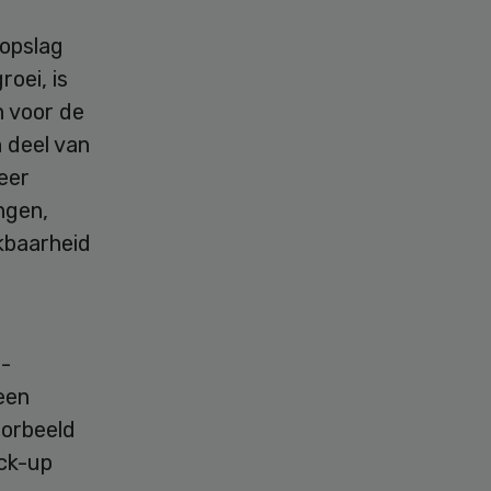
 opslag
roei, is
 voor de
 deel van
eer
ngen,
kbaarheid
 -
een
oorbeeld
ack-up