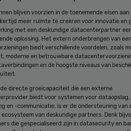
nnen blijven voorzien in de toenemende eisen aan
jkertijd meer ruimte te creëren voor innovatie en g
king met een deskundige datacenterpartner een
gende oplossing. Het extern onderbrengen van een
rzieningen biedt verschillende voordelen, zoals m
teit, moderne en betrouwbare datacentervoorzieni
ataverbindingen en de hoogste niveaus van beschi
uïteit.
de directe groeicapaciteit die een externe
erprovider biedt voor systemen voor dataopslag,
ng en -communicatie, is er de ondersteuning van 
 ecosysteem van deskundige partners. Denk bijv
ers die gespecialiseerd zijn in datasecurity en b