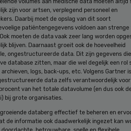
eiende volumes aan medische data moeten altijd 
ijk zijn voor artsen, verplegend personeel en
ers. Daarbij moet de opslag van dit soort
evoelige patiëntengegevens voldoen aan strenge
. Ook moeten de data vaak zeer lang worden opge
ijk blijven. Daarnaast groeit ook de hoeveelheid
le, ongestructureerde data. Dit zijn gegevens die 
ve database zitten, maar die wel degelijk een rol 
archieven, logs, back-ups, etc. Volgens Gartner is
gestructureerde data zelfs verantwoordelijk voo
 procent van het totale datavolume (en dus ook d
) bij grote organisaties.
groeiende databerg effectief te beheren en ervo
t de informatie ook daadwerkelijk ingezet kan wo
doordachte, betrouwbare, snelle en flexibele