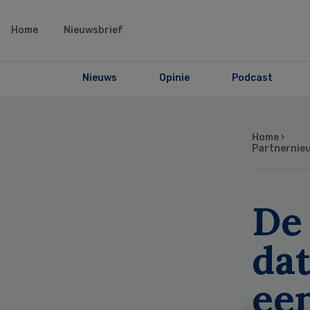
Home
Nieuwsbrief
Nieuws
Opinie
Podcast
Home
›
Partnernie
De
da
ee