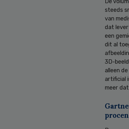
De volum
steeds sn
van medi
dat leve
een gemi
dit al t
afbeeldi
3D-beelde
alleen de
artificia
meer dat
Gartne
procen