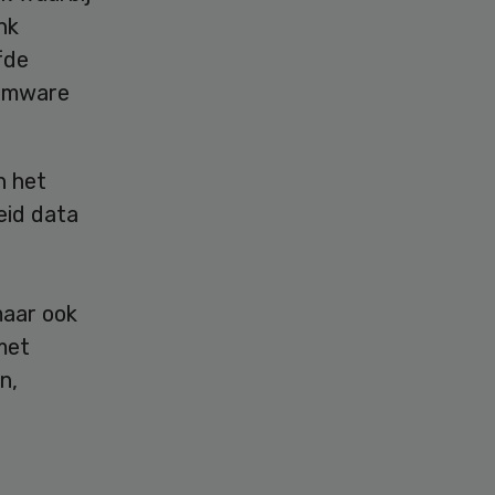
nk
fde
somware
n het
eid data
maar ook
met
n,