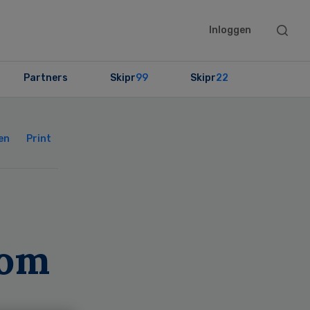
Searc
Inloggen
this
websit
Partners
Skipr
99
Skipr
22
Primary
Sidebar
en
Print
 om