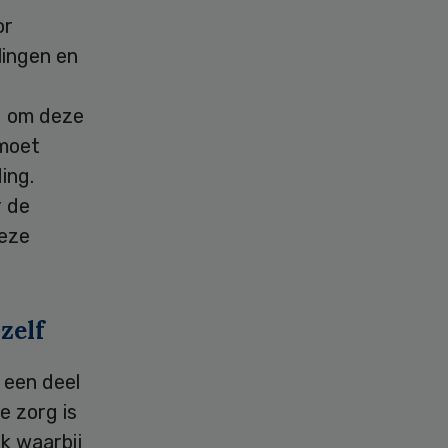
or
lingen en
d om deze
 moet
ing.
r de
deze
zelf
 een deel
e zorg is
k waarbij