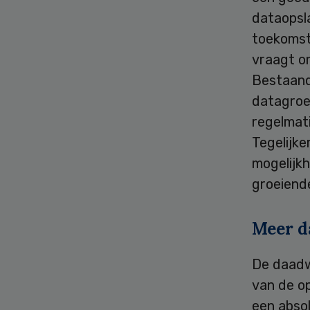
dataopsl
toekomsti
vraagt om
Bestaand
datagroe
regelmati
Tegelijke
mogelijk
groeiend
Meer d
De daadwe
van de op
een abso