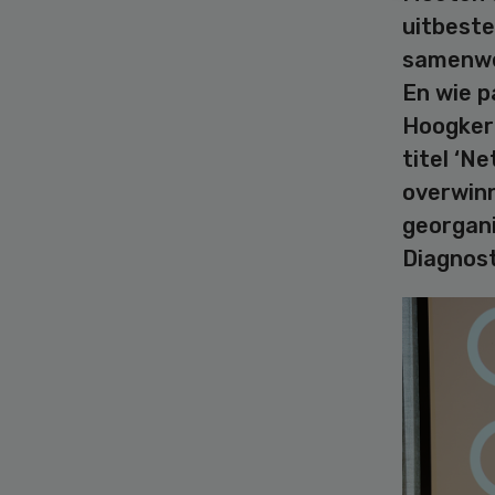
uitbeste
samenwer
En wie p
Hoogker
titel ‘N
overwinn
georgan
Diagnost