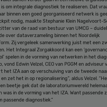
is om integrale diagnostiek te realiseren. Dat vr
aar binnen een goed georganiseerd netwerk is gee
ckpit nodig, maakte Stephanie Klein Nagelvoort-S
zitter van de raad van bestuur van UMCG – duidel
de over dataverzameling binnen het Noordelijk
form. Zij vergeleek samenwerking juist met een 
n. Het Integraal Zorgakkoord kan een ‘governan
ol’ spelen in de vorming van netwerken in het dia
p, vond Edwin Velzel, CEO van PGGM en adviseur 
rt het IZA aan op verschuiving van de tweede naa
 en zet het in op regionalisering”, aldus Velzel. “He
en beetje gek dat de laboratoriumwereld helemaa
n was in de vorming van het IZA. Want passende 
m passende diagnostiek.”