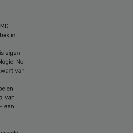
KPMG
iek in
is eigen
logie. Nu
 kwart van
pelen
ol van
– een