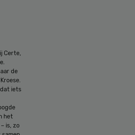
j Certe,
e.
naar de
 Kroese.
dat iets
toogde
n het
– is, zo
at samen