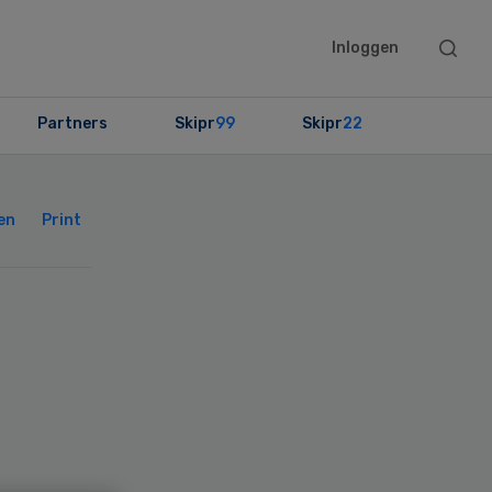
Searc
Inloggen
this
websit
Partners
Skipr
99
Skipr
22
Primary
Sidebar
en
Print