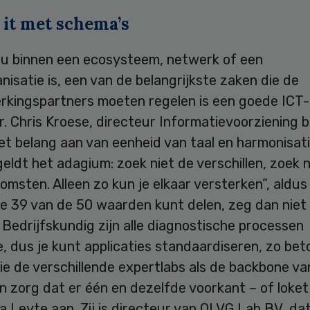
 it met schema’s
ou binnen een ecosysteem, netwerk of een
nisatie is, een van de belangrijkste zaken die de
kingspartners moeten regelen is een goede ICT-
. Chris Kroese, directeur Informatievoorziening bi
t belang aan van eenheid van taal en harmonisati
geldt het adagium: zoek niet de verschillen, zoek 
msten. Alleen zo kun je elkaar versterken”, aldus
je 39 van de 50 waarden kunt delen, zeg dan niet 
” Bedrijfskundig zijn alle diagnostische processen
, dus je kunt applicaties standaardiseren, zo be
ie de verschillende expertlabs als de backbone va
n zorg dat er één en dezelfde voorkant – of loket 
a Leyte aan. Zij is directeur van OLVG Lab BV, d