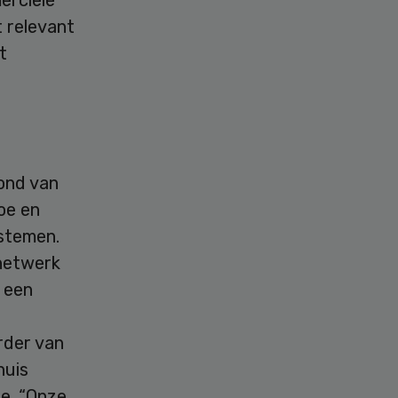
erciële
t relevant
t
tond van
oe en
stemen.
 netwerk
 een
rder van
huis
ie. “Onze