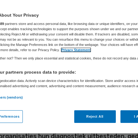
menwerken, maa
About Your Privacy
e?
889
partners store and access personal data, like browsing data or unique identifiers, on your
Accept enables tracking technologies to support the purposes shown under we and our partne
electing Reject All or withdrawing your consent will disable them. If trackers are disabled, so
may not be as relevant to you. You can resurface this menu to change your choices or withd
licking the Manage Preferences link on the bottom of the webpage. Your choices will have eff
more details, refer to our Privacy Policy.
Privacy Statement
Roche
29 juni 2023
,
10:24
2895 keer gelezen
her not? Then we only place essential and statistical cookies, these do not record any data
r partners process data to provide:
org toekomstbestendig te houden zal het mo
eolocation data. Actively scan device characteristics for identification. Store and/or access 
onalised advertising and content, advertising and content measurement, audience research 
en, want met oude financiële en organisatori
.
en lopen we onherroepelijk tegen de grenzen 
ners (vendors)
aan. Dan kunnen we niet meer iedereen helpen
cellente zorg bieden. Ook het diagnostisch l
references
Reject All
I 
wt om transformatie. Maar welke kant moet h
rganisaties hun diagnostiek uitbesteden, gede