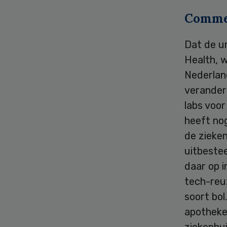
Comme
Dat de u
Health, 
Nederland
veranderi
labs voor
heeft nog
de zieken
uitbestee
daar op i
tech-reu
soort bol
apotheke