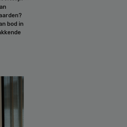
aan
waarden?
an bod in
akkende