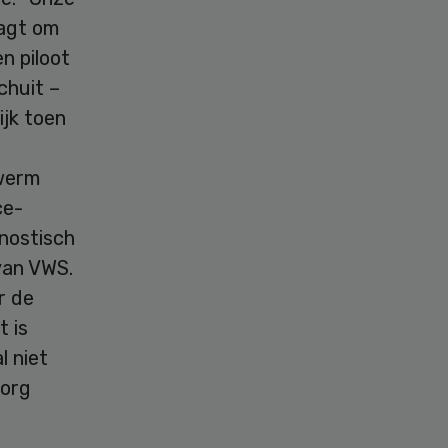
aagt om
n piloot
chuit –
ijk toen
zwerm
ce-
gnostisch
van VWS.
r de
t is
l niet
zorg