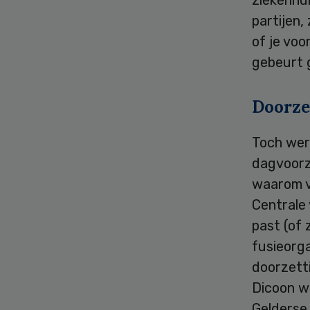
ziekenhu
partijen,
of je voo
gebeurt 
Doorze
Toch wer
dagvoorz
waarom v
Centrale
past (of 
fusieorga
doorzett
Dicoon wa
Gelderse 