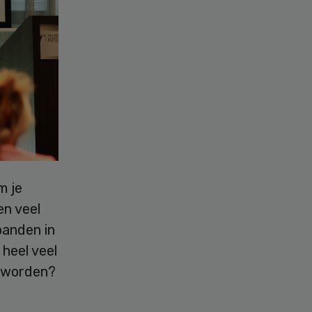
m je
en veel
banden in
heel veel
t worden?