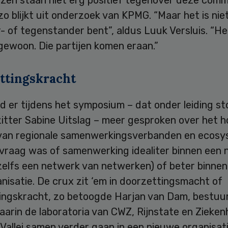
izen staan niet erg positief tegenover deze comm
 zo blijkt uit onderzoek van KPMG. “Maar het is nie
r- of tegenstander bent”, aldus Luuk Versluis. “He
gewoon. Die partijen komen eraan.”
ttingskracht
d er tijdens het symposium – dat onder leiding s
itter Sabine Uitslag – meer gesproken over het h
an regionale samenwerkingsverbanden en ecosy
 vraag was of samenwerking idealiter binnen een
zelfs een netwerk van netwerken) of beter binnen
nisatie. De crux zit ‘em in doorzettingsmacht of
ingskracht, zo betoogde Harjan van Dam, bestuu
arin de laboratoria van CWZ, Rijnstate en Zieken
Vallei samen verder gaan in een nieuwe organisat