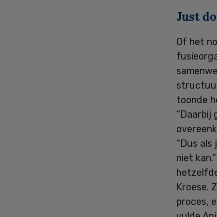
Just do
Of het n
fusieorga
samenwer
structuur
toonde he
“Daarbij 
overeenko
“Dus als 
niet kan.
hetzelfde
Kroese. Z
proces, e
vulde Anj