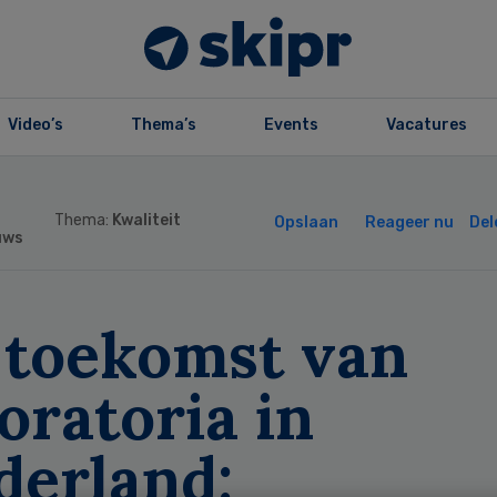
Video’s
Thema’s
Events
Vacatures
Thema:
Kwaliteit
Opslaan
Reageer nu
Del
uws
 toekomst van
oratoria in
derland: