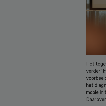
Het tegel
verder’ 
voorbeel
het diagn
mooie ini
Daarover