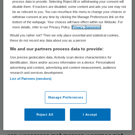
februari zijn opgeleverd, vertelt bestuurder
process data to provide. Selecting Reject All or withdrawing your consent will
disable them. If trackers are disabled, some content and ads you see may not
Bert Blaauw van Stichting KleinGeluk/De
be as relevant to you. You can resurface this menu to change your choices or
withdraw consent at any time by clicking the Manage Preferences link on the
Goede Zorg.
bottom of the webpage. Your choices will have effect within our Website. For
more details, refer to our Privacy Policy.
Privacy Statement
Would you rather not? Then we only place essential and statistical cookies,
Over overheidsbeleid
these do not record any data about you as a person
We and our partners process data to provide:
De ideeën voor Veldhuis dateren al van bijna
Use precise geolocation data. Actively scan device characteristics for
tien jaar geleden, zegt Blaauw. “In 2012
identification. Store and/or access information on a device. Personalised
advertising and content, advertising and content measurement, audience
zaten we met een enorm
research and services development.
List of Partners (vendors)
vastgoedprobleem. We konden geen
nieuwbouw realiseren. Terwijl wij juist een
Manage Preferences
droom hadden: we wilden hoogwaardige
woongelegenheid bieden aan mensen die
Reject All
I Accept
door dementie niet meer thuis konden
blijven wonen. Maar zelfstandig, dus niet in