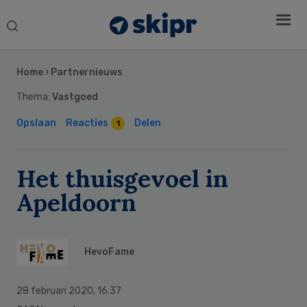
Search
this
Secondary
website
Sidebar
Home
›
Partnernieuws
Thema:
Vastgoed
Opslaan
Reacties
Delen
1
Het thuisgevoel in
Apeldoorn
HevoFame
28 februari 2020
,
16:37