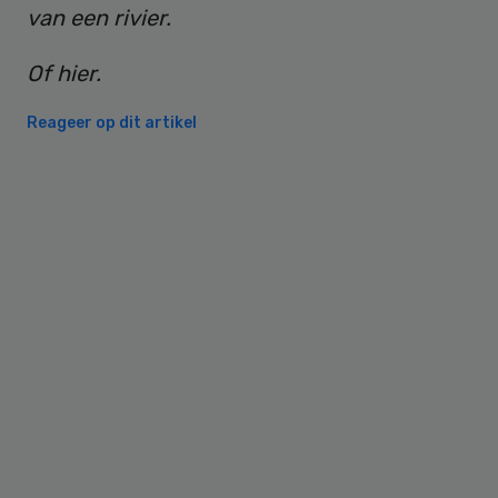
van een rivier.
Of hier.
Reageer op dit artikel
Primary
Sidebar