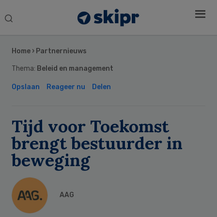
Search
this
Secondary
website
Sidebar
Home
›
Partnernieuws
Thema:
Beleid en management
Opslaan
Reageer nu
Delen
Tijd voor Toekomst
brengt bestuurder in
beweging
AAG