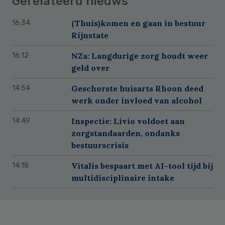
Gerelateerd nieuws
(Thuis)komen en gaan in bestuur
16:34
Rijnstate
NZa: Langdurige zorg houdt weer
16:12
geld over
Geschorste huisarts Rhoon deed
14:54
werk onder invloed van alcohol
Inspectie: Livio voldoet aan
14:49
zorgstandaarden, ondanks
bestuurscrisis
Vitalis bespaart met AI-tool tijd bij
14:18
multidisciplinaire intake