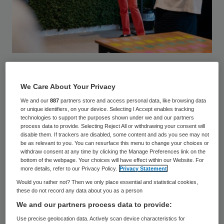
Verfrissend veranderen was het thema
waar het tweede Tijd voor Toekomst-
We Care About Your Privacy
congres om draaide. Dit keer had gastheer
We and our
887
partners store and access personal data, like browsing data
or unique identifiers, on your device. Selecting I Accept enables tracking
AAG bestuurders uit de zorg uitgenodigd
technologies to support the purposes shown under we and our partners
process data to provide. Selecting Reject All or withdrawing your consent will
op Buitenplaats Kameryck. Om geïnspireerd
disable them. If trackers are disabled, some content and ads you see may not
be as relevant to you. You can resurface this menu to change your choices or
te worden. Om met collega-bestuurders in
withdraw consent at any time by clicking the Manage Preferences link on the
contact te komen. En om concrete
bottom of the webpage. Your choices will have effect within our Website. For
more details, refer to our Privacy Policy.
Privacy Statement
handreikingen te krijgen hoe je die
Would you rather not? Then we only place essential and statistical cookies,
verandering realiseert. “Als bestuurder heb
these do not record any data about you as a person
We and our partners process data to provide:
je zoveel te doen dat het goed is om
Use precise geolocation data. Actively scan device characteristics for
vraagstukken volgens plan aan te vliegen”,