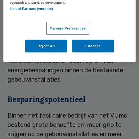
research and services development.
ook maatregelen die daar niet onder vallen
List of Partners (vendors)
kunnen erg interessant zijn. Bij het VU
Medisch Centrum heeft de manager
Manage Preferences
Vastgoedbeheer een aantal maanden
geleden ingenieursbureau
Royal
Reject All
I Accept
HaskoningDHV
gevraagd hen te helpen met
het inventariseren en doorvoeren van
energiebesparingen binnen de bestaande
gebouwinstallaties.
Besparingspotentieel
Binnen het facilitaire bedrijf van het VUmc
bestond grote behoefte om meer grip te
krijgen op de gebouwinstallaties en meer