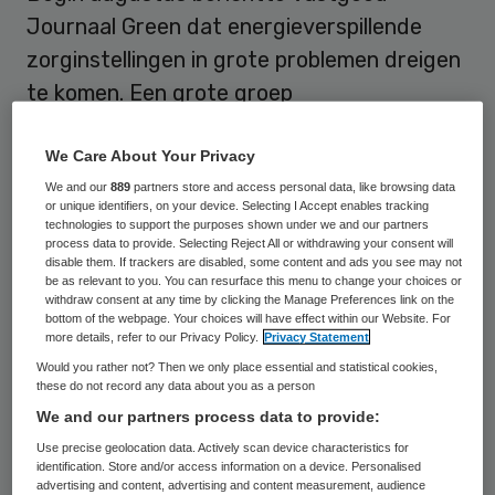
Journaal Green dat energieverspillende
zorginstellingen in grote problemen dreigen
te komen. Een grote groep
zorgbestuurders is volgens de auteur
helemaal niet bezig met
We Care About Your Privacy
energiebesparingen. Logisch, aangezien dit
We and our
889
partners store and access personal data, like browsing data
or unique identifiers, on your device. Selecting I Accept enables tracking
ook niet tot hun kernactiviteiten behoort.
technologies to support the purposes shown under we and our partners
process data to provide. Selecting Reject All or withdrawing your consent will
disable them. If trackers are disabled, some content and ads you see may not
Echter, in een periode waarin de
be as relevant to you. You can resurface this menu to change your choices or
withdraw consent at any time by clicking the Manage Preferences link on the
bedrijfsvoering van ziekenhuizen steeds
bottom of the webpage. Your choices will have effect within our Website. For
more details, refer to our Privacy Policy.
Privacy Statement
meer financieel onder druk komt te staan,
Would you rather not? Then we only place essential and statistical cookies,
zijn er kansen door te besparen op de
these do not record any data about you as a person
operationele gebouwkosten. Vanuit de wet
We and our partners process data to provide:
Milieubeheer zijn maatregelen met een
Use precise geolocation data. Actively scan device characteristics for
identification. Store and/or access information on a device. Personalised
terugverdientijd van vijf jaar verplicht, maar
advertising and content, advertising and content measurement, audience