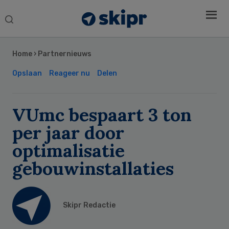
Search
this
Secondary
website
Sidebar
Home
›
Partnernieuws
Opslaan
Reageer nu
Delen
VUmc bespaart 3 ton
per jaar door
optimalisatie
gebouwinstallaties
Skipr Redactie