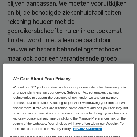
blijven aanpassen. We moeten vooruitkijken
en bij de benodigde ziekenhuisfaciliteiten
rekening houden met de
gebruikersbehoefte nu en in de toekomst.
En dat wordt niet alleen bepaald door
nieuwe en betere behandelingsmethoden
maar ook door een veranderende groep
patiënten en veranderingen van buitenaf.
Tevens moeten wij geen fossiele
We Care About Your Privacy
brandstoffen meer gaan gebruiken en
We and our
887
partners store and access personal data, like browsing data
or unique identifiers, on your device. Selecting I Accept enables tracking
volgens de Paris Proof methode de, helaas
technologies to support the purposes shown under we and our partners
eindige, hoeveelheid energie die duurzaam
process data to provide. Selecting Reject All or withdrawing your consent will
disable them. If trackers are disabled, some content and ads you see may not
in NL kan worden opgewekt, zuinig
be as relevant to you. You can resurface this menu to change your choices or
withdraw consent at any time by clicking the Manage Preferences link on the
verdelen.
bottom of the webpage. Your choices will have effect within our Website. For
more details, refer to our Privacy Policy.
Privacy Statement
Would you rather not? Then we only place essential and statistical cookies,