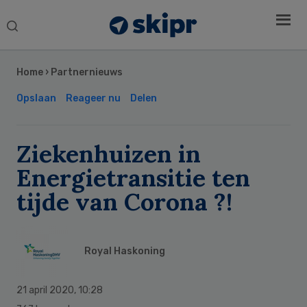
Search
this
Secondary
website
Sidebar
Home
›
Partnernieuws
Opslaan
Reageer nu
Delen
Ziekenhuizen in
Energietransitie ten
tijde van Corona ?!
Royal Haskoning
21 april 2020
,
10:28