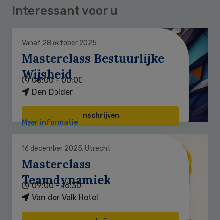
Interessant voor u
Vanaf 28 oktober 2025
Masterclass Bestuurlijke
Wijsheid
00:00 - 00:00
Den Dolder
Inschrijven
Meer informatie
16 december 2025, Utrecht
Masterclass
Teamdynamiek
09:00 - 16:30
Van der Valk Hotel