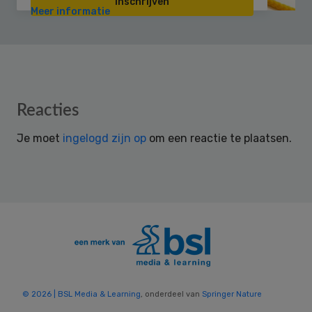
Inschrijven
Meer informatie
Reader
Reacties
Interactions
Je moet
ingelogd zijn op
om een reactie te plaatsen.
© 2026 | BSL Media & Learning
, onderdeel van
Springer Nature