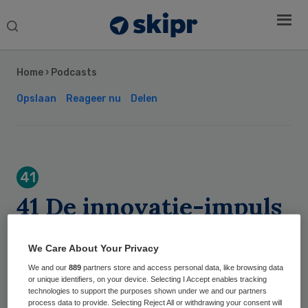
Search
this
Secondary
website
Sidebar
Home
›
Podcasts
Opslaan
Reageer nu
Delen
41
41 De innovatie-impuls
Skipr Redactie
We Care About Your Privacy
We and our
889
partners store and access personal data, like browsing data
or unique identifiers, on your device. Selecting I Accept enables tracking
Het e-healthprogramma De innovatie-
technologies to support the purposes shown under we and our partners
process data to provide. Selecting Reject All or withdrawing your consent will
impuls is in het leven geroepen om met