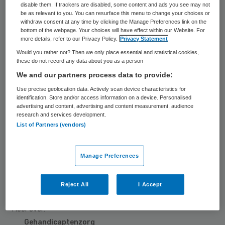
disable them. If trackers are disabled, some content and ads you see may not
slimme tools de stijgende zorgvraag en het
be as relevant to you. You can resurface this menu to change your choices or
withdraw consent at any time by clicking the Manage Preferences link on the
tekort aan handen in de gehandicaptenzorg
bottom of the webpage. Your choices will have effect within our Website. For
more details, refer to our Privacy Policy.
Privacy Statement
op te vangen. Zorgbestuurder Jan van
Would you rather not? Then we only place essential and statistical cookies,
Kampen en Vilans-adviseur Johan Vesseur
these do not record any data about you as a person
vertellen daar meer over in de nieuwe
We and our partners process data to provide:
aflevering van de podcast Voorzorg.
Use precise geolocation data. Actively scan device characteristics for
identification. Store and/or access information on a device. Personalised
advertising and content, advertising and content measurement, audience
research and services development.
List of Partners (vendors)
Luister hier naar de aflevering
41 De innovatie-impuls
Manage Preferences
Reageer op dit artikel
Reject All
I Accept
Meer over:
Gehandicaptenzorg