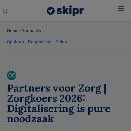
Search
this
Secondary
website
Sidebar
Home
›
Podcasts
Opslaan
Reageer nu
Delen
00
Partners voor Zorg |
Zorgkoers 2026:
Digitalisering is pure
noodzaak