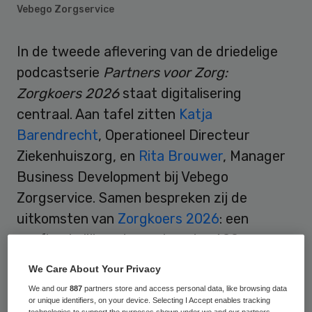
Vebego Zorgservice
In de tweede aflevering van de driedelige
podcastserie
Partners voor Zorg:
Zorgkoers 2026
staat digitalisering
centraal. Aan tafel zitten
Katja
Barendrecht
, Operationeel Directeur
Ziekenhuiszorg, en
Rita Brouwer
, Manager
Business Development bij Vebego
Zorgservice. Samen bespreken zij de
uitkomsten van
Zorgkoers 2026
: een
onafhankelijk onderzoek onder 600
zorgprofessionals naar de toekomst van de
We Care About Your Privacy
zorg.
We and our
887
partners store and access personal data, like browsing data
or unique identifiers, on your device. Selecting I Accept enables tracking