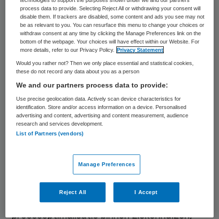
technologies to support the purposes shown under we and our partners
process data to provide. Selecting Reject All or withdrawing your consent will
Beluister de aflevering
disable them. If trackers are disabled, some content and ads you see may not
be as relevant to you. You can resurface this menu to change your choices or
Partners voor Zorg | Zorgkoers
withdraw consent at any time by clicking the Manage Preferences link on the
bottom of the webpage. Your choices will have effect within our Website. For
2026: Digitalisering is pure
more details, refer to our Privacy Policy.
Privacy Statement
noodzaak
Would you rather not? Then we only place essential and statistical cookies,
these do not record any data about you as a person
We and our partners process data to provide:
Over Vebego Zorgservice
Use precise geolocation data. Actively scan device characteristics for
identification. Store and/or access information on a device. Personalised
advertising and content, advertising and content measurement, audience
research and services development.
Vebego Zorgservice ondersteunt
List of Partners (vendors)
zorgorganisaties in heel Nederland met
facilitaire en zorgondersteunende
Manage Preferences
dienstverlening die bijdraagt aan betere
zorg. Het bedrijf richt zich onder meer op
Reject All
I Accept
medische schoonmaak, (zorg)logistiek en
procesoptimalisatie binnen ziekenhuizen,