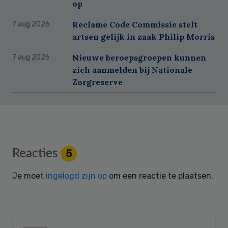
op
Reclame Code Commissie stelt
7 aug 2026
artsen gelijk in zaak Philip Morris
Nieuwe beroepsgroepen kunnen
7 aug 2026
zich aanmelden bij Nationale
Zorgreserve
Reader
Reacties
5
Interactions
Je moet
ingelogd zijn op
om een reactie te plaatsen.