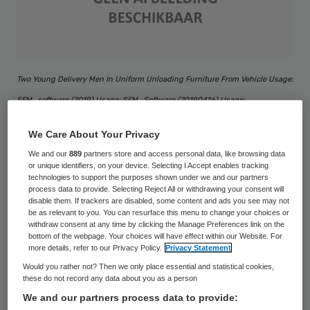
Two Young Delivery Men In Uniform Unloading Furniture From Vehicle Usage:
SFM_software (2019) Usage: SFM_Software (20190416) Usage:
SFM_Software (20190416) Usage: Online (20191209) *** Local Caption *** ©
We Care About Your Privacy
Andrey Popov / stock.adobe.com
We and our
889
partners store and access personal data, like browsing data
or unique identifiers, on your device. Selecting I Accept enables tracking
De eis van de gemeenten (Assen, Midden-
technologies to support the purposes shown under we and our partners
process data to provide. Selecting Reject All or withdrawing your consent will
Drenthe, Hoogeveen, Meppel, Westerveld,
disable them. If trackers are disabled, some content and ads you see may not
be as relevant to you. You can resurface this menu to change your choices or
Noordenveld, Tynaarloo, De Wolden, Aa en
withdraw consent at any time by clicking the Manage Preferences link on the
Hunze) is een voorwaarde voor Cosis om
bottom of the webpage. Your choices will have effect within our Website. For
more details, refer to our Privacy Policy.
Privacy Statement
een aanbesteding te krijgen voor het
Would you rather not? Then we only place essential and statistical cookies,
onderdeel ‘beschermd wonen’ binnen de
these do not record any data about you as a person
We and our partners process data to provide:
wmo voor de periode 2020-2025. Cosis