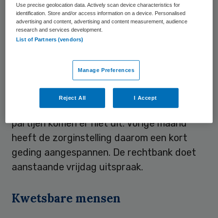
Use precise geolocation data. Actively scan device characteristics for
verleent in deze gemeenten zorg aan
identification. Store and/or access information on a device. Personalised
ongeveer duizend inwoners en is daarmee
advertising and content, advertising and content measurement, audience
research and services development.
de grootste zorgaanbieder.
List of Partners (vendors)
Sinds augustus
Manage Preferences
Cosis onderhandelt al sinds augustus
Reject All
I Accept
hierover met de gemeenten, maar beide
partijen komen er niet uit. Vorige maand
heeft de zorginstelling daarom een kort
geding aangespannen. De rechtbank doet
aanstaande vrijdag uitspraak.
Kwetsbare mensen