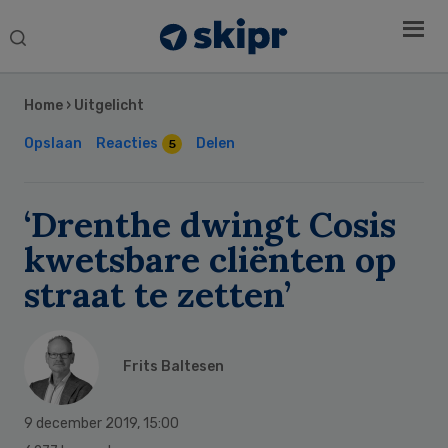
Search
this
Secondary
website
Sidebar
Home
›
Uitgelicht
Opslaan
Reacties
Delen
5
‘Drenthe dwingt Cosis
kwetsbare cliënten op
straat te zetten’
Frits Baltesen
9 december 2019
,
15:00