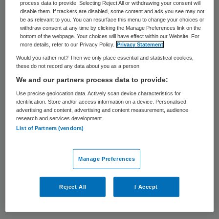
process data to provide. Selecting Reject All or withdrawing your consent will
1 nov 2012
De zorg is geen
disable them. If trackers are disabled, some content and ads you see may not
be as relevant to you. You can resurface this menu to change your choices or
entertainment
OPINIE
withdraw consent at any time by clicking the Manage Preferences link on the
bottom of the webpage. Your choices will have effect within our Website. For
27 sep 2012
more details, refer to our Privacy Policy.
Privacy Statement
Houd eigen risico
gelijk
Would you rather not? Then we only place essential and statistical cookies,
OPINIE
these do not record any data about you as a person
We and our partners process data to provide:
13 sep 2012
Willen meeste artsen echt van
marktwerking af?
Use precise geolocation data. Actively scan device characteristics for
OPINIE
identification. Store and/or access information on a device. Personalised
advertising and content, advertising and content measurement, audience
28 aug 2012
Gemeenschappelijke aanpak
research and services development.
voor een gezonder
List of Partners (vendors)
Nederland
OPINIE
Manage Preferences
14 feb 2012
Klachtenmeldpunt maakt rol
IGZ onduidelijk
OPINIE
Reject All
I Accept
Primary