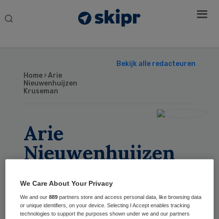
Search
this
website
Bekijk alle redacteuren
Home
› Arie
Nieuwenhuijzen
Kruseman
Arie
Nieuwenhuijzen
Kruseman
We Care About Your Privacy
We and our
889
partners store and access personal data, like browsing data
Geschreven
or unique identifiers, on your device. Selecting I Accept enables tracking
technologies to support the purposes shown under we and our partners