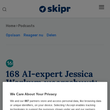
Search
this
Secondary
website
Sidebar
Home
›
Podcasts
Opslaan
Reageer nu
Delen
168
168 AI-expert Jessica
Workum waarschuwt:
taalmodellen zijn niet
We Care About Your Privacy
neutraal
We and our
887
partners store and access personal data, like browsing data
or unique identifiers, on your device. Selecting I Accept enables tracking
technologies to support the purposes shown under we and our partners