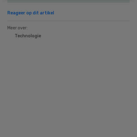
Reageer op dit artikel
Meer over:
Technologie
Primary
Sidebar