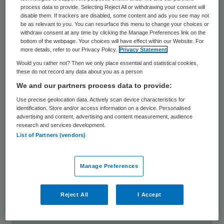
Sytse Wilman
process data to provide. Selecting Reject All or withdrawing your consent will
disable them. If trackers are disabled, some content and ads you see may not
be as relevant to you. You can resurface this menu to change your choices or
withdraw consent at any time by clicking the Manage Preferences link on the
“Wie het taalmodel beheerst,
bottom of the webpage. Your choices will have effect within our Website. For
beheerst de massa”, is één van de
more details, refer to our Privacy Policy.
Privacy Statement
Would you rather not? Then we only place essential and statistical cookies,
stelling die Workum verdedigt tijdens
these do not record any data about you as a person
haar promotie aan de Erasmus Universiteit.
We and our partners process data to provide:
Met de stelling, vrij naar George Orwell,
Use precise geolocation data. Actively scan device characteristics for
identification. Store and/or access information on a device. Personalised
waarschuwt ze voor bias in taalmodellen,
advertising and content, advertising and content measurement, audience
legt ze uit in de podcast Voorzorg.
research and services development.
List of Partners (vendors)
Beluister hier de aflevering
Manage Preferences
168 AI-expert Jessica Workum
waarschuwt: taalmodellen zijn
Reject All
I Accept
niet neutraal