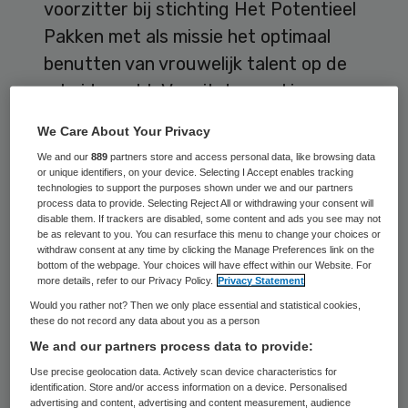
voorzitter bij stichting Het Potentieel
Pakken met als missie het optimaal
benutten van vrouwelijk talent op de
arbeidsmarkt. Vanuit deze rol is ze
ambassadeur van het Actie Leer
We Care About Your Privacy
Netwerk op het thema Meer uren
We and our
889
partners store and access personal data, like browsing data
werken. Na het behalen van haar
or unique identifiers, on your device. Selecting I Accept enables tracking
technologies to support the purposes shown under we and our partners
masters degree in Economie aan de
process data to provide. Selecting Reject All or withdrawing your consent will
disable them. If trackers are disabled, some content and ads you see may not
Universiteit Maastricht (2001), werkte
be as relevant to you. You can resurface this menu to change your choices or
withdraw consent at any time by clicking the Manage Preferences link on the
zij in Nederland en het buitenland in de
bottom of the webpage. Your choices will have effect within our Website. For
financiële sector, Shell en de afgelopen
more details, refer to our Privacy Policy.
Privacy Statement
jaren als partner bij strategisch
Would you rather not? Then we only place essential and statistical cookies,
these do not record any data about you as a person
adviesbureau McKinsey & Company.
We and our partners process data to provide:
Graven is recentelijk haar PhD aan de
Use precise geolocation data. Actively scan device characteristics for
Vrije Universiteit Amsterdam gestart
identification. Store and/or access information on a device. Personalised
advertising and content, advertising and content measurement, audience