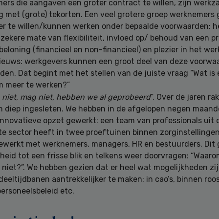
rs die aangaven een groter contract te willen, zijn werkz
ng met (grote) tekorten. Een veel grotere groep werknemers
er te willen/kunnen werken onder bepaalde voorwaarden: h
zekere mate van flexibiliteit, invloed op/ behoud van een pr
 beloning (financieel en non-financieel) en plezier in het wer
ieuws: werkgevers kunnen een groot deel van deze voorwaa
den. Dat begint met het stellen van de juiste vraag “Wat is 
m meer te werken?”
 niet, mag niet, hebben we al geprobeerd
”. Over de jaren ra
n diep ingesleten. We hebben in de afgelopen negen maand
innovatieve opzet gewerkt: een team van professionals uit 
te sector heeft in twee proeftuinen binnen zorginstelling
werkt met werknemers, managers, HR en bestuurders. Dit 
heid tot een frisse blik en telkens weer doorvragen: “Waar
k niet?”. We hebben gezien dat er heel wat mogelijkheden zi
deeltijdbanen aantrekkelijker te maken: in cao’s, binnen roos
ersoneelsbeleid etc.