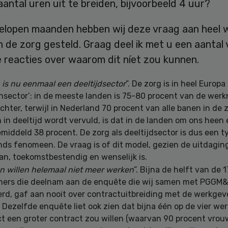
antal uren uit te breiden, bijvoorbeeld 4 uur?
gelopen maanden hebben wij deze vraag aan heel 
in de zorg gesteld. Graag deel ik met u een aantal 
 reacties over waarom dit níet zou kunnen.
 is nu eenmaal een deeltijdsector
”. De zorg is in heel Europa
nsector’: in de meeste landen is 75-80 procent van de wer
chter, terwijl in Nederland 70 procent van alle banen in de 
in deeltijd wordt vervuld, is dat in de landen om ons heen 
emiddeld 38 procent. De zorg als deeltijdsector is dus een t
ds fenomeen. De vraag is of dit model, gezien de uitdagi
an, toekomstbestendig en wenselijk is.
 willen helemaal niet meer werken
”. Bijna de helft van de 
ers die deelnam aan de enquête die wij samen met PGGM
rd, gaf aan nooit over contractuitbreiding met de werkgev
 Dezelfde enquête liet ook zien dat bijna één op de vier w
ct een groter contract zou willen (waarvan 90 procent vrou