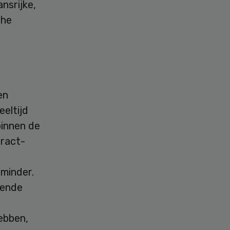
nsrijke,
che
en
eltijd
binnen de
tract-
minder.
gende
ebben,