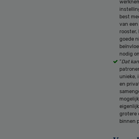
werkneme
instelli
best me
van een 
rooster,
goede n
beïnvloe
nodig o
“
Dat kan
patrone
unieke, 
en priva
samenge
mogelijk
eigenlij
grotere 
binnen p