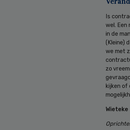
Verand
Is contra
wel. Een 
in de man
(Kleine) 
we met z
contractu
zo vreem
gevraagd
kijken of
mogelijk
Wieteke
Oprichter