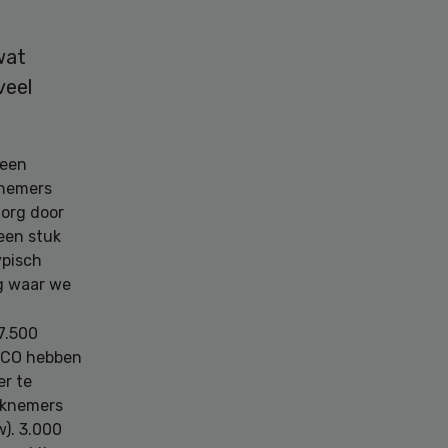
wat
veel
 een
knemers
zorg door
een stuk
ypisch
ng waar we
17.500
&CO hebben
er te
erknemers
w). 3.000