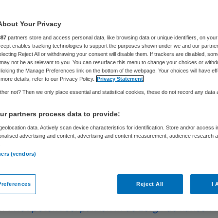
schil voor de zo
About Your Privacy
887
partners store and access personal data, like browsing data or unique identifiers, on your
Accept enables tracking technologies to support the purposes shown under we and our partne
electing Reject All or withdrawing your consent will disable them. If trackers are disabled, so
Wieteke Graven
13 februari 2020
,
15:00
1241 keer gelezen
may not be as relevant to you. You can resurface this menu to change your choices or withd
licking the Manage Preferences link on the bottom of the webpage. Your choices will have eff
more details, refer to our Privacy Policy.
Privacy Statement
her not? Then we only place essential and statistical cookies, these do not record any data
vindt in de Tweede Kamer het debat over arbeid
r partners process data to provide:
g plaats. Ongetwijfeld zal daar de uitdaging waar
eolocation data. Actively scan device characteristics for identification. Store and/or access 
onalised advertising and content, advertising and content measurement, audience research 
en verwacht tekort van 80 duizend banen in 2022,
.
ners (vendors)
ig aan bod komen.
references
Reject All
I 
 presenteren wij, stichting het Potentieel Pakke
ort
Het potentieel pakken in de zorg- de kansen