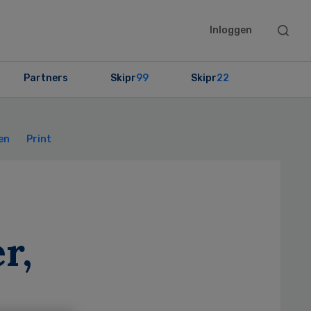
Searc
Inloggen
this
websit
Partners
Skipr
99
Skipr
22
Primary
Sidebar
en
Print
r,