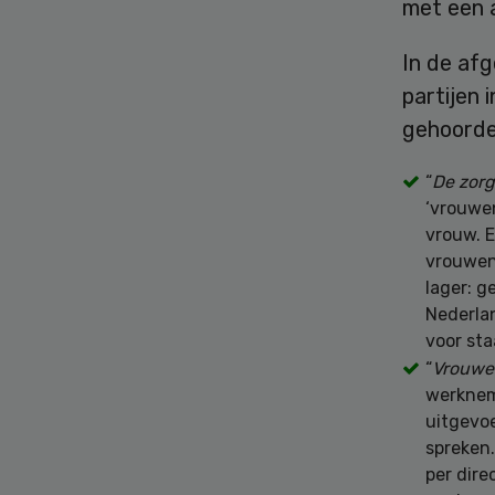
met een a
In de af
partijen 
gehoorde
“
De zorg
‘vrouwe
vrouw. E
vrouwen 
lager: g
Nederlan
voor sta
“
Vrouwen
werknem
uitgevoe
spreken.
per dire