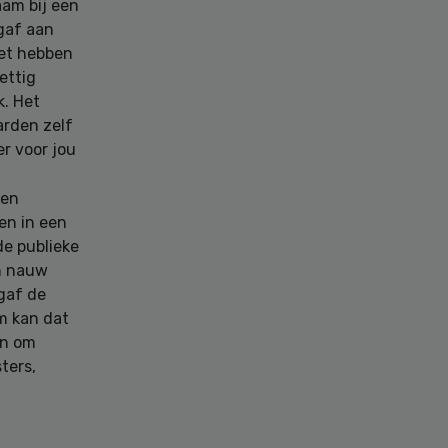
aam bij een
 gaf aan
et hebben
ettig
k. Het
rden zelf
er voor jou
ken
en in een
de publieke
en nauw
gaf de
om kan dat
jn om
ters,