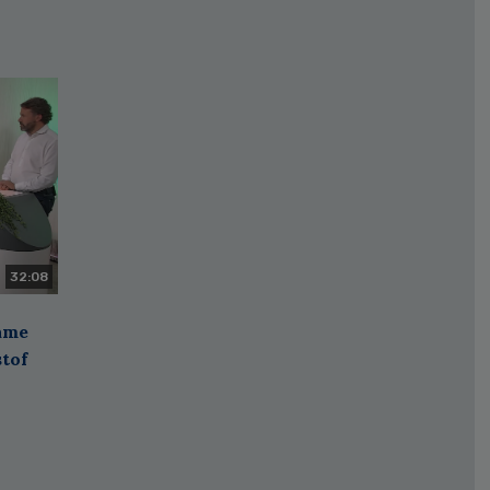
32:08
zame
stof