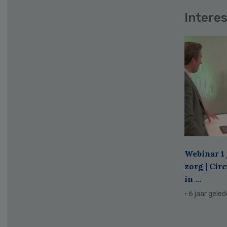
Interes
Webinar 1 
zorg | Cir
in ...
· 6 jaar gele