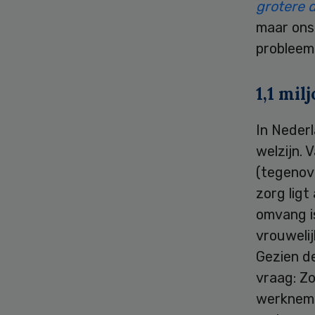
grotere 
maar ons 
problee
1,1 mi
In Nederl
welzijn. 
(tegenov
zorg ligt
omvang i
vrouweli
Gezien d
vraag: Zo
werkneme