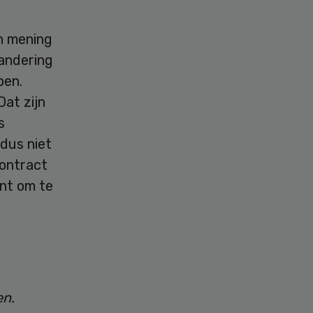
jn mening
randering
ben.
Dat zijn
s
 dus niet
ontract
nt om te
en.