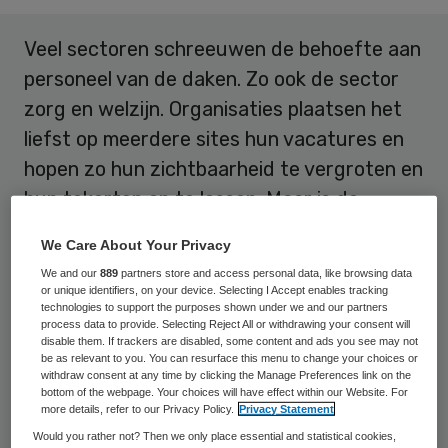
Veel sectoren schreeuwen de behoefte aan
personeel van de daken. Zo ook de sector
zorg en welzijn. Organisaties plaatsen het
liefst op meerdere sites hun vacatures en
hopen zo hun zichtbaarheid te vergroten en
hun tekorten op te lossen. Maar is de
vacature daar wel het juiste middel voor?
We Care About Your Privacy
We and our
889
partners store and access personal data, like browsing data
De tekorten zijn inmiddels al bijna ‘oud
or unique identifiers, on your device. Selecting I Accept enables tracking
nieuws’ voor de media, maar voor het
technologies to support the purposes shown under we and our partners
process data to provide. Selecting Reject All or withdrawing your consent will
werkveld en de mensen die werken onder
disable them. If trackers are disabled, some content and ads you see may not
be as relevant to you. You can resurface this menu to change your choices or
een te hoge werkdruk uiteraard niet. Van
withdraw consent at any time by clicking the Manage Preferences link on the
bottom of the webpage. Your choices will have effect within our Website. For
potentiële zij-instromers horen we helaas
more details, refer to our Privacy Policy.
Privacy Statement
vaak dat zij teleurgesteld raken door de
Would you rather not? Then we only place essential and statistical cookies,