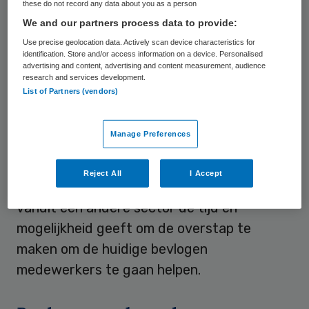
these do not record any data about you as a person
vele, hoe logisch ook, opleidingseisen.
We and our partners process data to provide:
We weten dat het personeelstekort in zorg
Use precise geolocation data. Actively scan device characteristics for
identification. Store and/or access information on a device. Personalised
en welzijn niet alleen is op te lossen door
advertising and content, advertising and content measurement, audience
research and services development.
mensen die ooit al in de sector gewerkt
List of Partners (vendors)
hebben. Dus is er iets anders nodig, iets om
de medewerkers in zorg en welzijn die zo
Manage Preferences
onder druk staan weer te laten genieten
van hun vak en waarom ze ooit in de sector
Reject All
I Accept
zijn gaan werken. Én iets wat mensen
vanuit een andere sector de tijd en
mogelijkheid geeft om de overstap te
maken om de huidige bevlogen
medewerkers te gaan helpen.