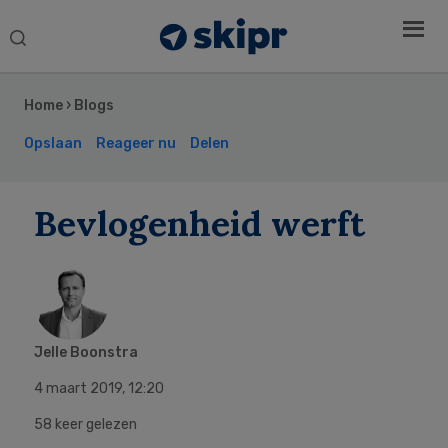
Search
this
Secondary
website
Sidebar
Home
›
Blogs
Opslaan
Reageer nu
Delen
Bevlogenheid werft
Jelle Boonstra
4 maart 2019
,
12:20
58 keer gelezen