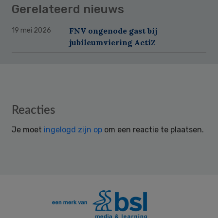
Gerelateerd nieuws
FNV ongenode gast bij
19 mei 2026
jubileumviering ActiZ
Reader
Reacties
Interactions
Je moet
ingelogd zijn op
om een reactie te plaatsen.