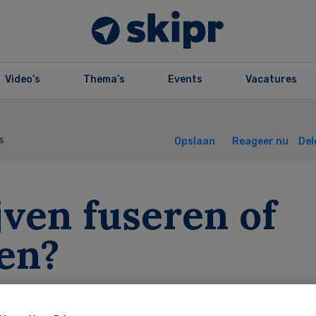
Video’s
Thema’s
Events
Vacatures
s
Opslaan
Reageer nu
Del
jven fuseren of
ren?