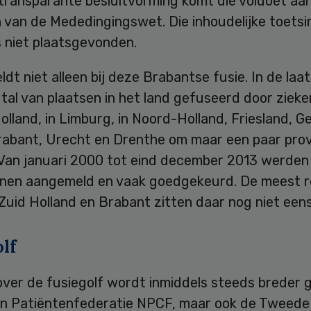
transparante besluitvorming komt die voldoet aa
 van de Mededingingswet. Die inhoudelijke toetsi
s niet plaatsgevonden.
ldt niet alleen bij deze Brabantse fusie. In de laa
p tal van plaatsen in het land gefuseerd door ziek
olland, in Limburg, in Noord-Holland, Friesland, G
abant, Urecht en Drenthe om maar een paar prov
Van januari 2000 tot eind december 2013 werden 
nnen aangemeld en vaak goedgekeurd. De meest 
 Zuid Holland en Brabant zitten daar nog niet eens 
lf
over de fusiegolf wordt inmiddels steeds breder 
een Patiëntenfederatie NPCF, maar ook de Tweede