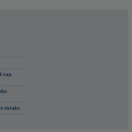
d van
nks
re intake