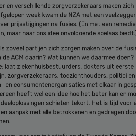
er en verschillende zorgverzekeraars maken zich 
Afgelopen week kwam de NZA met een veelzegge
ver prijsstijgingen na fusies. (En met een remedie
n, maar naar ons idee onvoldoende soelaas biedt.
ls zoveel partijen zich zorgen maken over de fusi
an de ACM daarin? Wat kunnen we daarmee doen? 
: laat ziekenhuisbestuurders, dokters uit eerste
jn, zorgverzekeraars, toezichthouders, politici en
n- en consumentenorganisaties met elkaar in ges
dereen heeft wel een idee hoe het beter kan en m
e deeloplossingen schieten tekort. Het is tijd voor
Een aanpak met alle betrokkenen en gedragen door
nen.