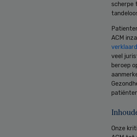
scherpe t
tandeloos
Patiente
ACM inza
verklaar
veel juri
beroep o
aanmerke
Gezondhe
patiënte
Inhoude
Onze krit