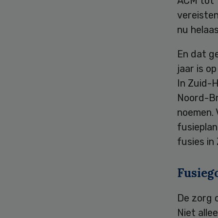
ACM tot 
vereisten
nu helaa
En dat ge
jaar is o
In Zuid-H
Noord-Br
noemen. 
fusiepla
fusies in
Fusiego
De zorg 
Niet all