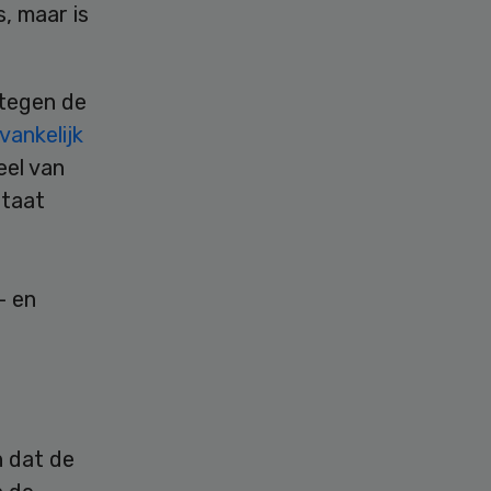
, maar is
 tegen de
vankelijk
eel van
staat
- en
n dat de