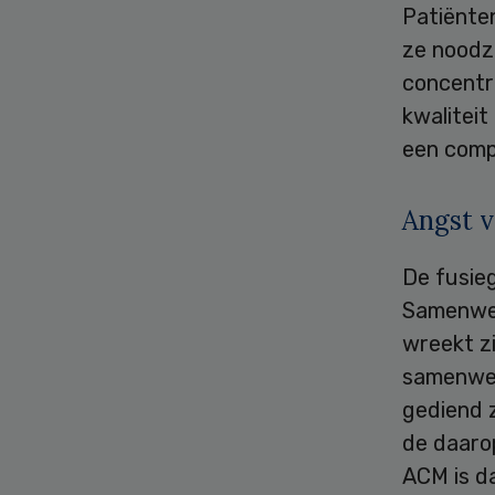
Patiënten
ze noodza
concentr
kwaliteit
een comp
Angst 
De fusie
Samenwer
wreekt zi
samenwer
gediend z
de daaro
ACM is da