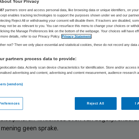
Wilna Wind
20 april 2015
,
13:09
87 keer gelezen
About Your Privacy
887
partners store and access personal data, like browsing data or unique identifiers, on your
Accept enables tracking technologies to support the purposes shown under we and our partne
electing Reject All or withdrawing your consent will disable them. If trackers are disabled, so
may not be as relevant to you. You can resurface this menu to change your choices or withd
licking the Manage Preferences link on the bottom of the webpage. Your choices will have eff
more details, refer to our Privacy Policy.
Privacy Statement
iekenhuizen en andere zorginstellingen kiezen er 
her not? Then we only place essential and statistical cookies, these do not record any data
or. En doorgaans keurt de ACM, de Autoriteit Co
 die plannen goed.
r partners process data to provide:
eolocation data. Actively scan device characteristics for identification. Store and/or access 
 tot genoegen van de zorgverzekeraars. Een fusi
onalised advertising and content, advertising and content measurement, audience research 
.
elijkt immers op korte termijn het inkoopproces.
ners (vendors)
umenten worden veelal genegeerd: de te verwa
ging en minder keuze voor patiënten. De ACM neem
references
Reject All
I 
van zorgverzekeraars dat ze uitstekend in staat 
disciplineren’ kritiekloos over. Van degelijk onderz
n mening geen sprake.