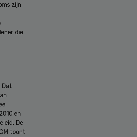
oms zijn
e
lener die
. Dat
aan
ee
 2010 en
leid. De
ACM toont