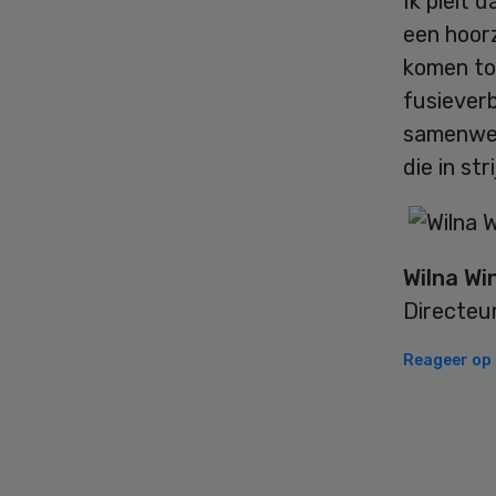
Ik pleit 
een hoorz
komen to
fusieverb
samenwer
die in st
Wilna Wi
Directeu
Reageer op d
Secondary
Sidebar