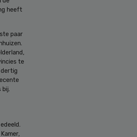
n de
ng heeft
tste paar
enhuizen.
elderland,
incies te
dertig
recente
bij.
gedeeld.
 Kamer,