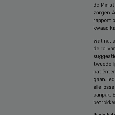
de Minist
zorgen. 
rapport o
kwaad ka
Wat nu, a
de rol v
suggestie
tweede li
patiënte
gaan. Ie
alle loss
aanpak. 
betrokke