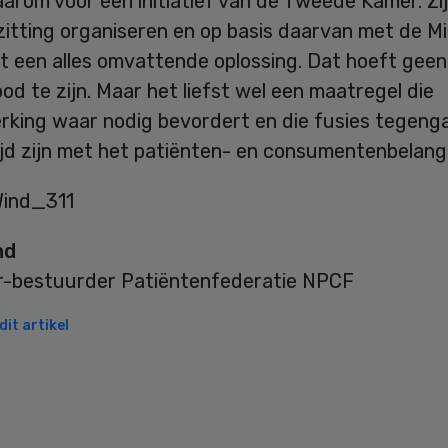
daarom voor een initiatief van de Tweede Kamer. Zij
itting organiseren en op basis daarvan met de Mi
t een alles omvattende oplossing. Dat hoeft geen
od te zijn. Maar het liefst wel een maatregel die
king waar nodig bevordert en die fusies tegenga
rijd zijn met het patiënten- en consumentenbelang
nd
r-bestuurder Patiëntenfederatie NPCF
it artikel