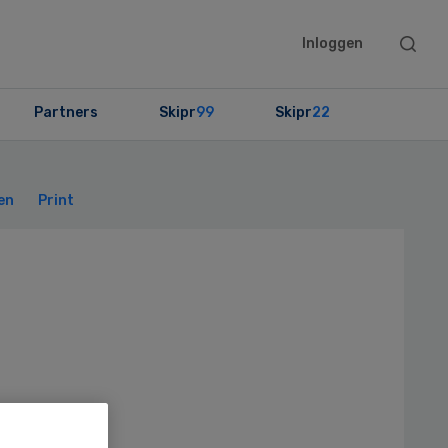
Searc
Inloggen
this
websit
Partners
Skipr
99
Skipr
22
Primary
Sidebar
en
Print