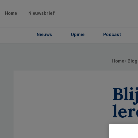
Home
Nieuwsbrief
Nieuws
Opinie
Podcast
Home
›
Blog
Bli
le