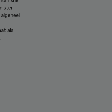
 kan snel
nister
 algeheel
at als
.