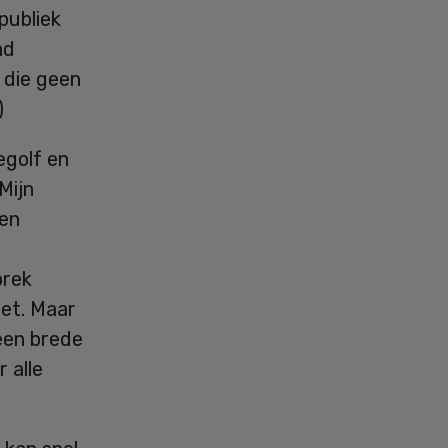
publiek
nd
 die geen
)
egolf en
Mijn
 en
prek
oet. Maar
 een brede
 alle