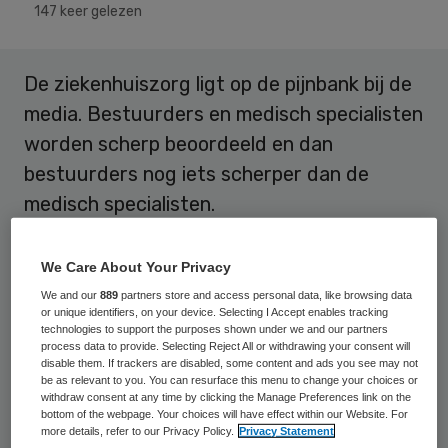
147 keer gelezen
De ziekenhuiszorg ligt op de pijnbank bij de
media. Bestuurders en medisch specialisten
worden scherp beoordeeld en dan
bestuurders nog iets scherper dan de
medisch specialisten.
Samen zijn ze verantwoordelijk voor goede
We Care About Your Privacy
zorg, in een mooie balans. Een verstoorde
We and our
889
partners store and access personal data, like browsing data
balans blijkt pas als er fouten worden
or unique identifiers, on your device. Selecting I Accept enables tracking
technologies to support the purposes shown under we and our partners
gemaakt en de media daar aandacht aan
process data to provide. Selecting Reject All or withdrawing your consent will
disable them. If trackers are disabled, some content and ads you see may not
besteden. Er wordt dan hard geroepen om
be as relevant to you. You can resurface this menu to change your choices or
withdraw consent at any time by clicking the Manage Preferences link on the
transparantie, want dan is ondermaatse
bottom of the webpage. Your choices will have effect within our Website. For
zorg immers zichtbaar en herkenbaar.
more details, refer to our Privacy Policy.
Privacy Statement