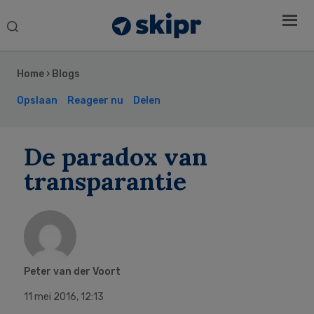
Search
this
Secondary
website
Sidebar
Home
›
Blogs
Opslaan
Reageer nu
Delen
De paradox van
transparantie
Peter van der Voort
11 mei 2016
,
12:13