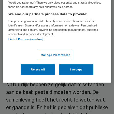
Would you rather not? Then we only place essential and statistical cookies,
these do not record any data about you as a person
Transparantie over resultaten geeft
We and our partners process data to provide:
patiënten inzicht, waardoor ze gericht
Use precise geolocation data. Actively scan device characteristics for
kunnen kiezen. Prima! Eerlijkheid en
identification. Store and/or access information on a device. Personalised
advertising and content, advertising and content measurement, audience
openheid door zorgverleners over fouten
research and services development.
en calamiteiten: ook prima.
List of Partners (vendors)
Twijfel
Manage Preferences
De twijfel begint bij mij bij de media die
Reject All
I Accept
bestuurders en zorgverleners veroordelen.
Natuurlijk hebben ze gelijk dat misstanden
aan de kaak gesteld moeten worden. De
samenleving heeft het recht te weten wat
er gaande is. En het is gebleken dat publieke