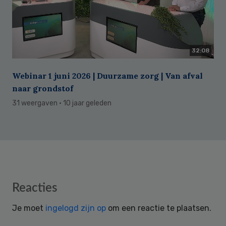
32:08
Webinar 1 juni 2026 | Duurzame zorg | Van afval
naar grondstof
31 weergaven
· 10 jaar geleden
Reader
Reacties
Interactions
Je moet
ingelogd zijn op
om een reactie te plaatsen.