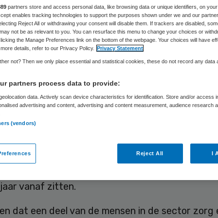
Peter Borgdorff
4 november 2019
,
13:05
69 keer gelezen
889
partners store and access personal data, like browsing data or unique identifiers, on your
Accept enables tracking technologies to support the purposes shown under we and our partne
electing Reject All or withdrawing your consent will disable them. If trackers are disabled, so
may not be as relevant to you. You can resurface this menu to change your choices or withd
licking the Manage Preferences link on the bottom of the webpage. Your choices will have eff
more details, refer to our Privacy Policy.
Privacy Statement
n allemaal langer doorwerken dan we vroeger de
her not? Then we only place essential and statistical cookies, these do not record any data
langer leven en dus langer van pensioen genieten
r partners process data to provide:
oorwerken nodig om ons pensioen betaalbaar te h
eolocation data. Actively scan device characteristics for identification. Store and/or access 
 vinden de mensen die werken in de sector zorg e
onalised advertising and content, advertising and content measurement, audience research 
.
?
ners (vendors)
 ook écht langer door, of stoppen ze zo vroeg mo
references
Reject All
I 
ijn de redenen om al dan niet door te werken? We
 dan 3.000 mensen die net met pensioen zijn of d
jaar vanaf zitten.
en dat een deel van de mensen in de sector zorg 