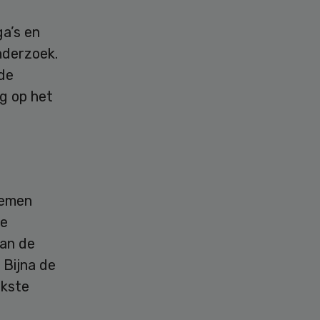
a’s en
nderzoek.
 de
og op het
oemen
te
van de
 Bijna de
jkste