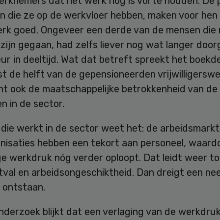
erknemers dat het werk nog is vol te houden. De 
n die ze op de werkvloer hebben, maken voor hen
rk goed. Ongeveer een derde van de mensen die
zijn gegaan, had zelfs liever nog wat langer doo
eur in deeltijd. Wat dat betreft spreekt het boekd
st de helft van de gepensioneerden vrijwilligerswe
nt ook de maatschappelijke betrokkenheid van d
n in de sector.
die werkt in de sector weet het: de arbeidsmarkt 
nisaties hebben een tekort aan personeel, waardo
e werkdruk nóg verder oploopt. Dat leidt weer t
itval en arbeidsongeschiktheid. Dan dreigt een n
e ontstaan.
onderzoek blijkt dat een verlaging van de werkdr