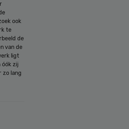
r
de
zoek ook
rk te
orbeeld de
en van de
erk ligt
 óók zij
 zo lang