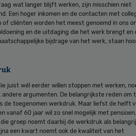
raag wat langer blijft werken, zijn misschien niet
nd. Een hoger inkomen en de contacten met colleg
n of cliënten worden het meest genoemd in ons o
oldoening en de uitdaging die het werk brengt en
maatschappelijke bijdrage van het werk, staan ho
ruk
ie juist wél eerder willen stoppen met werken, n
jk andere argumenten. De belangrijkste reden om 
is de toegenomen werkdruk. Maar liefst de helft 
 vanaf 60 jaar wil zo snel mogelijk met pensioen.
 die groep noemt daarbij de werkdruk als belangri
ijna een kwart noemt ook de kwaliteit van het