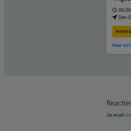
00:00
Den D
Inschri
Meer inf
Reader
Reactie
Interactions
Je moet
in