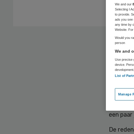
We and our
Selecting I 
to provide. S
ads you see 
any time by c
Website. For 
We moete
Would you rat
person
Omdat we 
We and ou
langer d
Use precise g
Maar wat
device. Pers
development
daarvan
List of Part
Werken ze
Manage P
En wat z
het meer
een paar 
De reden