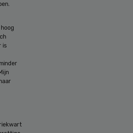
pen.
e hoog
ich
 is
 minder
Mijn
 maar
riekwart