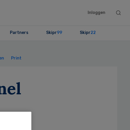
Searc
Inloggen
this
websit
Partners
Skipr
99
Skipr
22
Primary
Sidebar
en
Print
nel