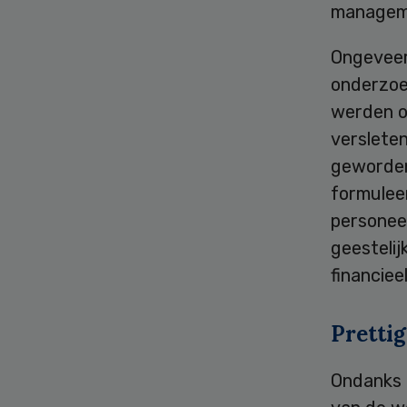
manageme
Ongeveer
onderzoe
werden o
verslete
geworden
formulee
personee
geestelij
financiee
Pretti
Ondanks 