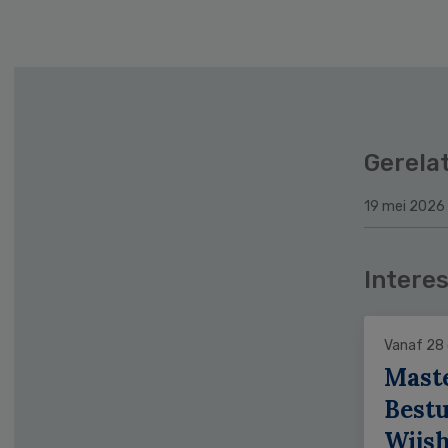
Sidebar
Gerela
19 mei 2026
Interes
Vanaf 28
Mast
Bestu
Wijs