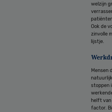
welzijn g
verrasse
patiënte
Ook de v
zinvolle 
lijstje.
Werkd
Mensen d
natuurli
stoppen 
werkenden
helft van
factor. B