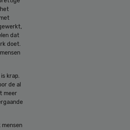
prettige
 het
 met
rgewerkt,
elen dat
rk doet.
e mensen
is krap.
or de al
ot meer
eergaande
uk mensen