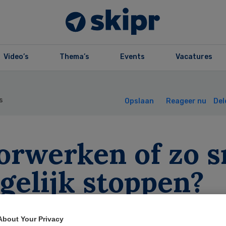
Video’s
Thema’s
Events
Vacatures
s
Opslaan
Reageer nu
Del
orwerken of zo s
gelijk stoppen?
About Your Privacy