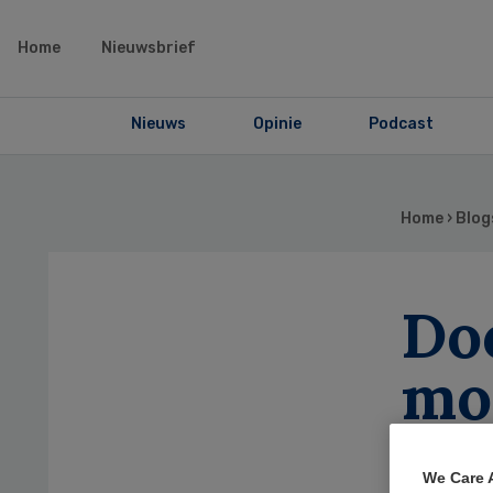
Home
Nieuwsbrief
Nieuws
Opinie
Podcast
Home
›
Blog
Do
mo
We Care 