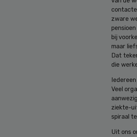
van de w
contacte
zware we
pensioen 
bij voork
maar lief
Dat teke
die werke
Iedereen 
Veel orga
aanwezig
ziekte-u
spiraal t
Uit ons 