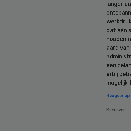
langer a
ontspann
werkdruk
dat één 
houden ni
aard van 
administr
een belan
erbij ge
mogelijk
Reageer op d
Meer over:
Secondary