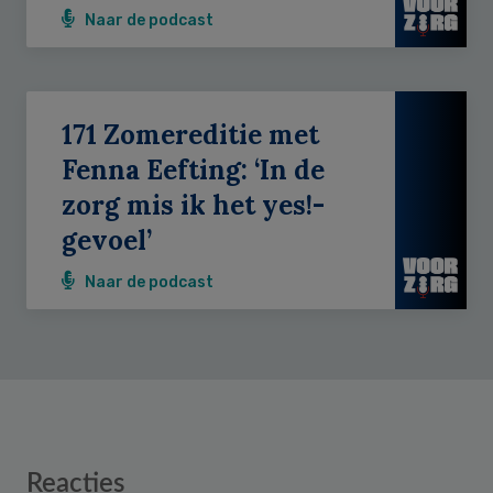
Naar de podcast
171 Zomereditie met
Fenna Eefting: ‘In de
zorg mis ik het yes!-
gevoel’
Naar de podcast
Reader
Reacties