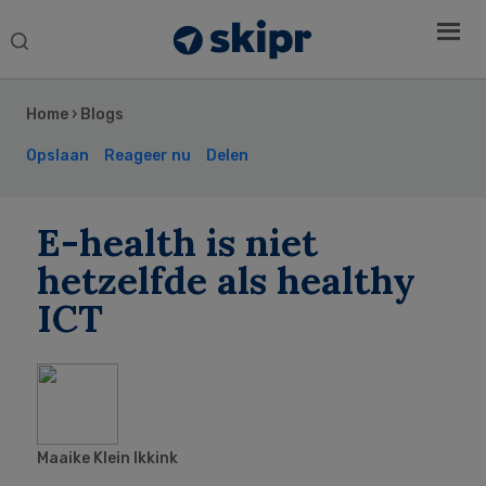
Search
this
Secondary
website
Sidebar
Home
›
Blogs
Opslaan
Reageer nu
Delen
E-health is niet
hetzelfde als healthy
ICT
Maaike Klein Ikkink