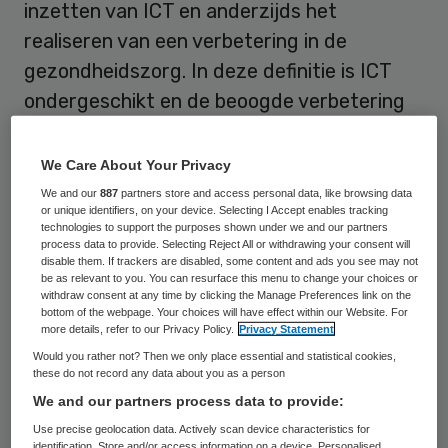
inzetten van ICT en anderzijds het
realiseren van een verbetering in de
gezondheidszorg. In deze definitie is ICT
ondergeschikt en de beoogde verbetering
bepalend.
We Care About Your Privacy
Een open deur zou je denken. Toch zit er
We and our
887
partners store and access personal data, like browsing data
nog een deur achter die lang niet zo open
or unique identifiers, on your device. Selecting I Accept enables tracking
technologies to support the purposes shown under we and our partners
staat. Dit is de deur van de praktijk. Want
process data to provide. Selecting Reject All or withdrawing your consent will
disable them. If trackers are disabled, some content and ads you see may not
praten en denken over e-health is één ding,
be as relevant to you. You can resurface this menu to change your choices or
withdraw consent at any time by clicking the Manage Preferences link on the
doen is een tweede. En laat dát nu net het
bottom of the webpage. Your choices will have effect within our Website. For
verschil maken tussen het realiseren van
more details, refer to our Privacy Policy.
Privacy Statement
echte oplossingen en een verspilling van tijd,
Would you rather not? Then we only place essential and statistical cookies,
these do not record any data about you as a person
energie en geld.
We and our partners process data to provide:
Use precise geolocation data. Actively scan device characteristics for
identification. Store and/or access information on a device. Personalised