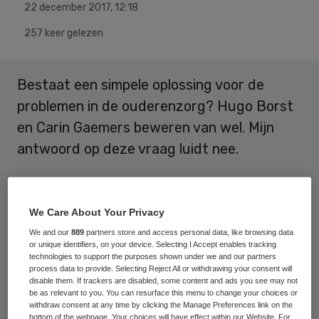
22 december 2017
,
12:18
257 keer gelezen
Bestaat een simpele oplossing voor de
problemen in de ouderenzorg? Hugo Borst
en Carin Gaemers beweren van wel. Mijn
antwoord op deze vraag luidt nee.
Borst en Gaemers pleiten voor een simpele
oplossing: neem alle helpers en
We Care About Your Privacy
verzorgenden die we de afgelopen jaren
We and our
889
partners store and access personal data, like browsing data
or unique identifiers, on your device. Selecting I Accept enables tracking
ontslagen hebben weer terug in de
technologies to support the purposes shown under we and our partners
ouderenzorg. En zoek het bij de zij-
process data to provide. Selecting Reject All or withdrawing your consent will
disable them. If trackers are disabled, some content and ads you see may not
instromers, mensen die nu in de bijstand
be as relevant to you. You can resurface this menu to change your choices or
withdraw consent at any time by clicking the Manage Preferences link on the
zitten. Er is personeel nodig en dat hoeft
bottom of the webpage. Your choices will have effect within our Website. For