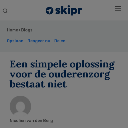
Search
this
Secondary
website
Sidebar
Home
›
Blogs
Opslaan
Reageer nu
Delen
Een simpele oplossing
voor de ouderenzorg
bestaat niet
Nicolien van den Berg