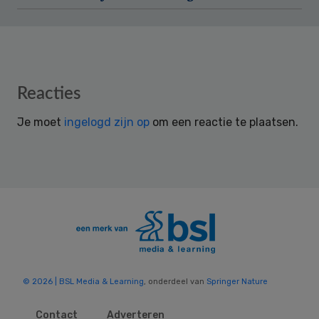
Reader
Reacties
Interactions
Je moet
ingelogd zijn op
om een reactie te plaatsen.
© 2026 | BSL Media & Learning
, onderdeel van
Springer Nature
Contact
Adverteren