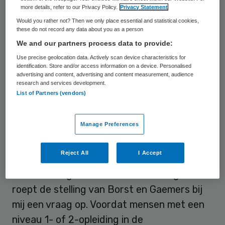
more details, refer to our Privacy Policy.
Privacy Statement
niet allemaal hoogopgeleid te zijn.
Would you rather not? Then we only place essential and statistical cookies,
Uiteindelijk gaat het om aandacht, nagels
these do not record any data about you as a person
lakken en sfeer scheppen op de afdelingen.
We and our partners process data to provide:
Zo simpel is het stellen zij.
Use precise geolocation data. Actively scan device characteristics for
identification. Store and/or access information on a device. Personalised
advertising and content, advertising and content measurement, audience
research and services development.
Niveau 1 of 2
List of Partners (vendors)
Was het maar zo simpel. Het is een prima om
Manage Preferences
mensen met verschillende opleidingsniveaus
in de zorg te laten werken. Dus ja, er is
Reject All
I Accept
zeker ook ruimte voor mensen met een
mbo-achtergrond in de ouderenzorg. Toch
roept de stelling van Borst en Gaemers bij
mij een vraag op. Voordat mensen met een
niveau 1- of 2-opleiding in de