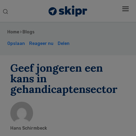
Search
this
Secondary
website
Sidebar
Home
›
Blogs
Opslaan
Reageer nu
Delen
Geef jongeren een
kans in
gehandicaptensector
Hans Schirmbeck