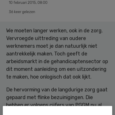
10 februari 2015
,
08:00
36 keer gelezen
We moeten langer werken, ook in de zorg.
Vervroegde uittreding van oudere
werknemers moet je dan natuurlijk niet
aantrekkelijk maken. Toch geeft de
arbeidsmarkt in de gehandicaptensector op
dit moment aanleiding om een uitzondering
te maken, hoe onlogisch dat ook lijkt.
De hervorming van de langdurige zorg gaat
gepaard met flinke bezuinigingen. Die
hebben er volgens cijfers van PGGM nu al
toe geleid dat er ruim achtduizend mensen