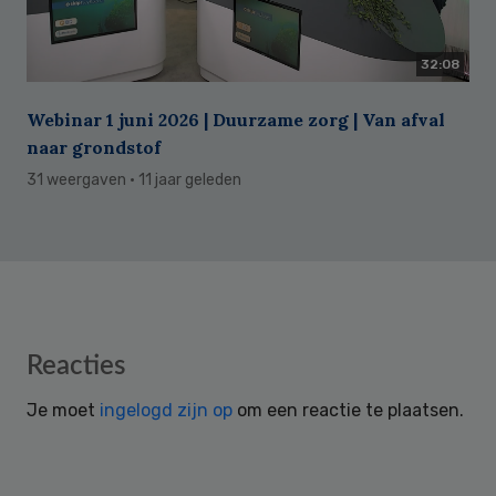
32:08
Webinar 1 juni 2026 | Duurzame zorg | Van afval
naar grondstof
31 weergaven
· 11 jaar geleden
Reader
Reacties
Interactions
Je moet
ingelogd zijn op
om een reactie te plaatsen.