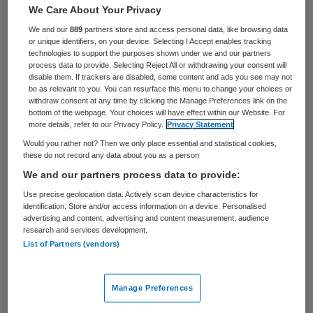
We Care About Your Privacy
minder werken in de gehandicaptenzorg.
We and our
889
partners store and access personal data, like browsing data
Gelukkig zijn er relatief nog weinig
or unique identifiers, on your device. Selecting I Accept enables tracking
gedwongen ontslagen gevallen, maar
technologies to support the purposes shown under we and our partners
process data to provide. Selecting Reject All or withdrawing your consent will
helaas komt dit vooral doordat werkgevers
disable them. If trackers are disabled, some content and ads you see may not
be as relevant to you. You can resurface this menu to change your choices or
er noodgedwongen voor hebben gekozen
withdraw consent at any time by clicking the Manage Preferences link on the
bottom of the webpage. Your choices will have effect within our Website. For
tijdelijke contracten niet te verlengen en
more details, refer to our Privacy Policy.
Privacy Statement
geen nieuwe mensen aan te nemen. Dat
Would you rather not? Then we only place essential and statistical cookies,
these do not record any data about you as a person
betekent het vertrek van goedopgeleide
We and our partners process data to provide:
jongeren die nog maar net in de sector
Use precise geolocation data. Actively scan device characteristics for
bezig waren.
identification. Store and/or access information on a device. Personalised
advertising and content, advertising and content measurement, audience
research and services development.
Geen banen
List of Partners (vendors)
Dat is niet alleen een probleem voor die
Manage Preferences
jongeren zelf. Zo’n situatie heeft natuurlijk