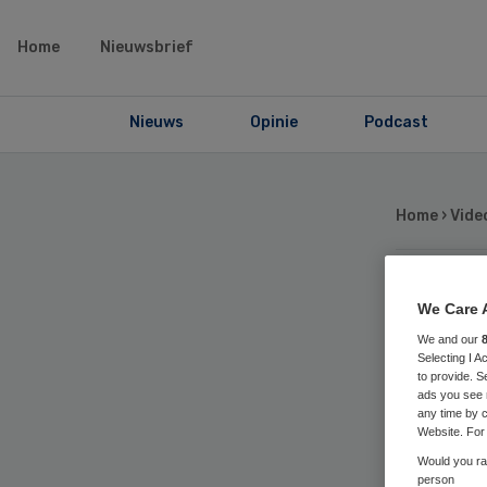
Home
Nieuwsbrief
Nieuws
Opinie
Podcast
Home
›
Vide
We Care 
Web
We and our
Selecting I 
to provide. S
Du
ads you see 
any time by c
Website. For 
afv
Would you rat
person