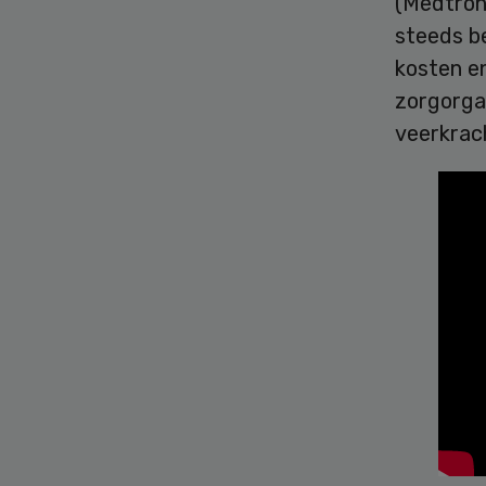
(Medtroni
steeds b
kosten en
zorgorga
veerkrac