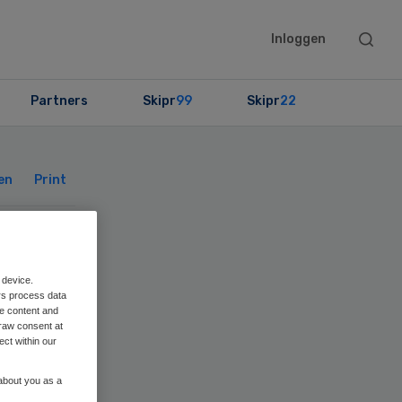
Searc
Inloggen
this
websit
Partners
Skipr
99
Skipr
22
Primary
Sidebar
en
Print
|
 device.
rs process data
me content and
n
raw consent at
ect within our
f
 about you as a