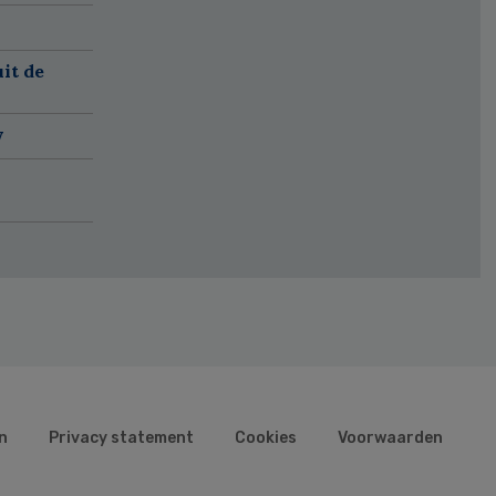
it de
w
n
Privacy statement
Cookies
Voorwaarden