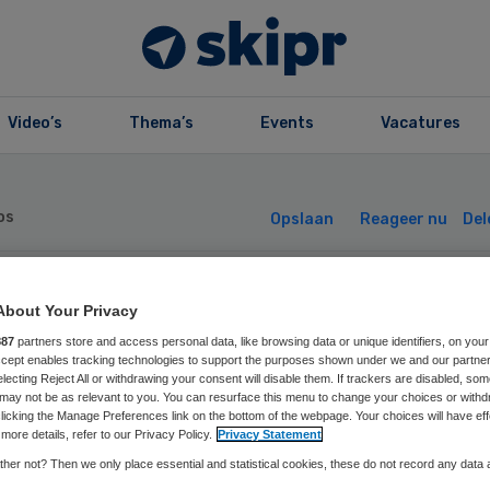
Video’s
Thema’s
Events
Vacatures
os
Opslaan
Reageer nu
Del
About Your Privacy
inar 1 juni 2026 
887
partners store and access personal data, like browsing data or unique identifiers, on your
Accept enables tracking technologies to support the purposes shown under we and our partne
electing Reject All or withdrawing your consent will disable them. If trackers are disabled, so
urzame zorg | Va
may not be as relevant to you. You can resurface this menu to change your choices or withd
licking the Manage Preferences link on the bottom of the webpage. Your choices will have eff
more details, refer to our Privacy Policy.
Privacy Statement
al naar grondsto
her not? Then we only place essential and statistical cookies, these do not record any data