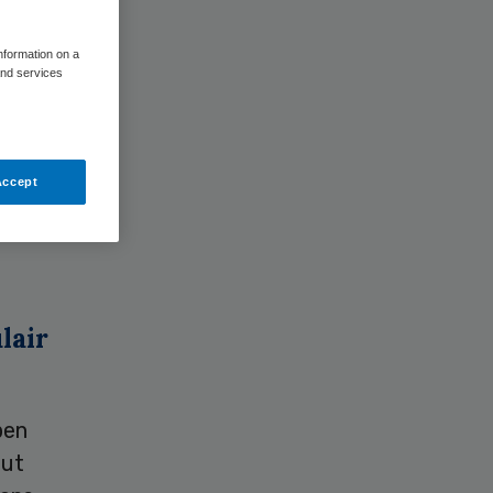
information on a
and services
t te
Accept
rzame
or
lair
ben
out