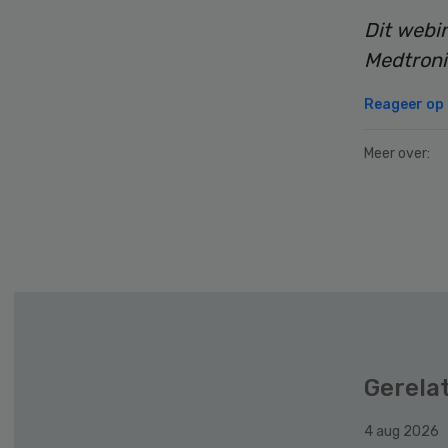
Dit webin
Medtroni
Reageer op 
Meer over:
Secondary
Sidebar
Gerela
4 aug 2026