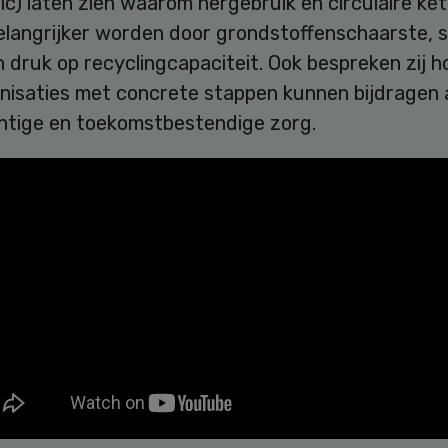
c) laten zien waarom hergebruik en circulaire ke
elangrijker worden door grondstoffenschaarste, s
 druk op recyclingcapaciteit. Ook bespreken zij h
nisaties met concrete stappen kunnen bijdragen 
htige en toekomstbestendige zorg.